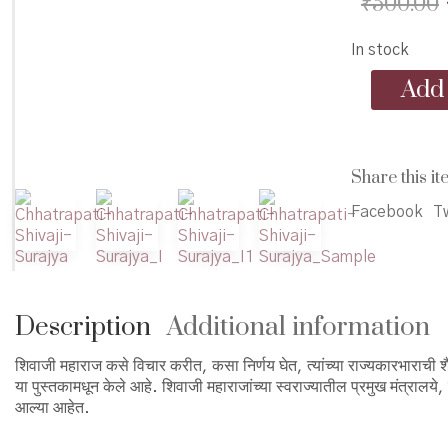
₹
500.00
In stock
Chhatrapati
Add 
Shivaji
Surajya
-
छत्रपती
Share this it
शिवाजी
सुराज्य
Facebook
Tw
quantity
Description
Additional information
शिवाजी महाराज कसे विचार करीत, कसा निर्णय घेत, त्यांच्या राज्यकारभाराची शैल
या पुस्तकामधून केले आहे. शिवाजी महाराजांच्या स्वराज्यातील प्रमुख मंत्रालये
आल्या आहेत.