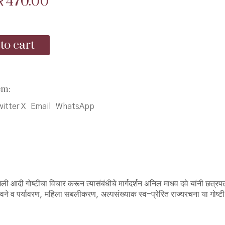
Original
Current
₹
470.00
price
price
was:
is:
to cart
₹500.00.
₹470.00.
em:
itter X
Email
WhatsApp
ी आदी गोष्टींचा विचार करून त्यासंबंधीचे मार्गदर्शन अनिल माधव दवे यांनी छत्रप
, वने व पर्यावरण, महिला सबलीकरण, अल्पसंख्याक स्व-प्रेरित राज्यरचना या गोष्टी