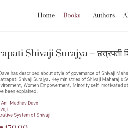
Home
Books
Authors
A
pati Shivaji Surajya – छत्रपती श
ave has described about style of governance of Shivaji Mahar
trapati Shivaji Surajya. Key ministries of Shivaji Maharaj’s S
nvironment, Women Empowerment, Minority self-motivated s
ve been explained.
Anil Madhav Dave
vaji
rative System of Shivaji