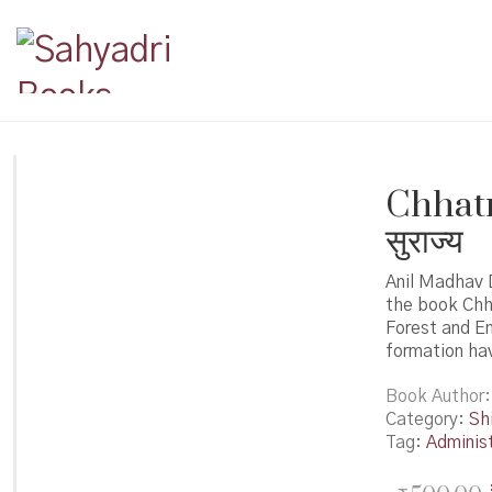
Chhatra
सुराज्य
Anil Madhav D
the book Chha
Forest and E
formation ha
Book Author
Category:
Shi
Tag:
Administ