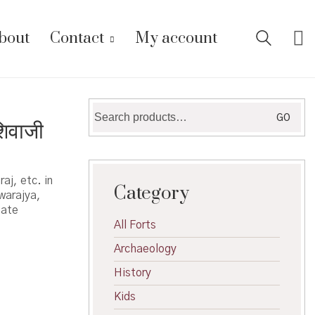
bout
Contact
My account
Search
GO
िवाजी
for:
aj, etc. in
Category
warajya,
tate
All Forts
Archaeology
History
Kids