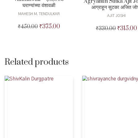
Agryahun Sutka Ajit Jo
घराण्यांच्या वंशावळी
आग्राहून सुटका अजित जो
MAHESH M. TENDULKAR
AJIT JOSHI
₹
375.00
₹
450.00
Original
Current
₹
315.00
₹
330.00
Original
price
price
price
was:
is:
was:
₹450.00.
₹375.00.
₹330.00.
Related products