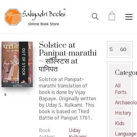
Solstice at
Search
GO
OUT OF STOCK
Panipat-marathi
for:
– सॉल्स्टिस at
पानिपत
Catego
Solstice at Panipat-
marathi translation of
All
book is done by Vijay
Forts
Bapaye. Originally written
Archaeol
by Uday S. Kulkarni. This
book is based on Third
History
Battle of Panipat 1761.
Kids
Book
Uday
Language
Author
Kulkarni