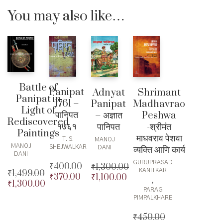
You may also like…
Battle of
Panipat
Adnyat
Shrimant
Panipat in
1761 –
Panipat
Madhavrao
Light of
पानिपत
– अज्ञात
Peshwa
Rediscovered
१७६१
पानिपत
-श्रीमंत
Paintings
माधवराव पेशवा
T. S.
MANOJ
MANOJ
व्यक्ति आणि कार्य
SHEJWALKAR
DANI
DANI
GURUPRASAD
₹
400.00
₹
1,300.00
KANITKAR
₹
1,499.00
₹
370.00
₹
1,100.00
Original
Original
,
₹
1,300.00
Original
price
Current
price
Current
PARAG
price
Current
was:
price
was:
price
PIMPALKHARE
was:
price
₹400.00.
is:
₹1,300.00.
is:
₹1,499.00.
is:
₹
450.00
₹370.00.
₹1,100.00.