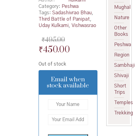
Category:
Peshwa
Mughal
Tags:
Sadashivrao Bhau
,
Nature
Third Battle of Panipat
,
Uday Kulkarni
,
Vishwasrao
Other
Books
₹
495.00
Peshwa
Original
Current
₹
450.00
Region
price
price
Out of stock
Sambhaji
was:
is:
₹495.00.
₹450.00.
Shivaji
Email when
stock available
Short
Trips
Temples
Trekking