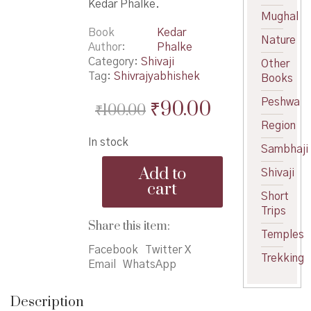
Kedar Phalke.
Mughal
Book
Kedar
Nature
Author
Phalke
Category:
Shivaji
Other
Tag:
Shivrajyabhishek
Books
Original
Current
Peshwa
₹
90.00
₹
100.00
price
price
Region
In stock
was:
is:
Sambhaji
ShriShivrajyabhishek
₹100.00.
₹90.00.
Add to
Shivaji
Navya
cart
Yugacha
Short
Prarambh
Trips
-
Share this item:
Temples
श्री
शिवराज्याभिषेक
Facebook
Twitter X
Trekking
नव्या
Email
WhatsApp
युगाचा
प्रारंभ
Description
quantity