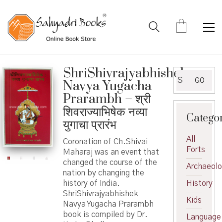
ShriShivrajyabhishek
Search
GO
Navya Yugacha
for:
Prarambh – श्री
शिवराज्याभिषेक नव्या
Catego
युगाचा प्रारंभ
All
Coronation of Ch.Shivai
Forts
Maharaj was an event that
changed the course of the
Archaeol
nation by changing the
history of India.
History
ShriShivrajyabhishek
Kids
Navya Yugacha Prarambh
book is compiled by Dr.
Language