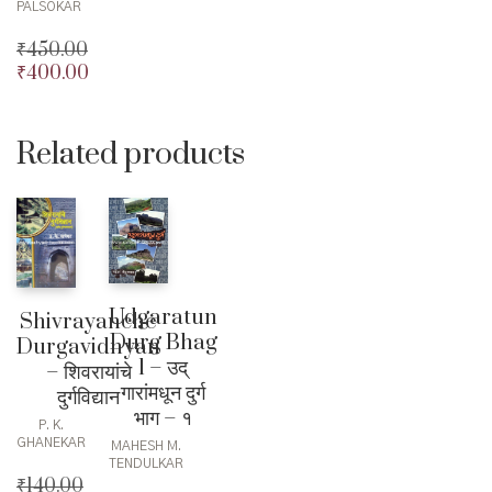
PALSOKAR
₹
450.00
₹
400.00
Original
price
Current
was:
price
₹450.00.
is:
Related products
₹400.00.
Udgaratun
Shivrayanche
Durg Bhag
Durgavidnyan
1 – उद्
– शिवरायांचे
गारांमधून दुर्ग
दुर्गविद्यान
भाग – १
P. K.
GHANEKAR
MAHESH M.
TENDULKAR
₹
140.00