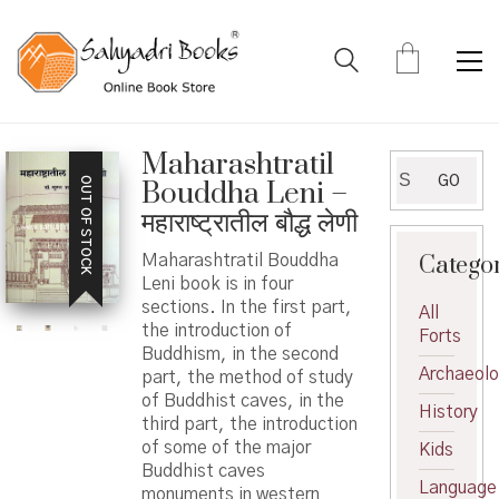
Maharashtratil
Search
GO
OUT OF STOCK
Bouddha Leni –
for:
महाराष्ट्रातील बौद्ध लेणी
Catego
Maharashtratil Bouddha
Leni book is in four
sections. In the first part,
All
the introduction of
Forts
Buddhism, in the second
Archaeol
part, the method of study
of Buddhist caves, in the
History
third part, the introduction
of some of the major
Kids
Buddhist caves
Language
monuments in western