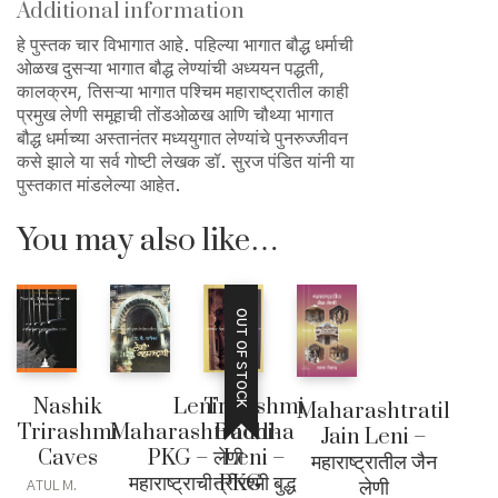
Additional information
हे पुस्तक चार विभागात आहे. पहिल्या भागात बौद्ध धर्माची
ओळख दुसऱ्या भागात बौद्ध लेण्यांची अध्ययन पद्धती,
कालक्रम, तिसऱ्या भागात पश्चिम महाराष्ट्रातील काही
प्रमुख लेणी समूहाची तोंडओळख आणि चौथ्या भागात
बौद्ध धर्माच्या अस्तानंतर मध्ययुगात लेण्यांचे पुनरुज्जीवन
कसे झाले या सर्व गोष्टी लेखक डॉ. सुरज पंडित यांनी या
पुस्तकात मांडलेल्या आहेत.
You may also like…
OUT OF STOCK
Nashik
Leni
Trirashmi
Maharashtratil
Trirashmi
Maharashtrachi-
Buddha
Jain Leni –
Caves
PKG – लेणी
Leni –
महाराष्ट्रातील जैन
महाराष्ट्राची-PKG
त्रीरश्मी बुद्ध
लेणी
ATUL M.