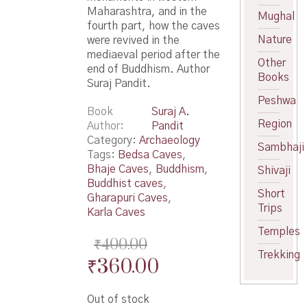
Maharashtra, and in the
Mughal
fourth part, how the caves
Nature
were revived in the
mediaeval period after the
Other
end of Buddhism. Author
Books
Suraj Pandit.
Peshwa
Book
Suraj A.
Region
Author
Pandit
Category:
Archaeology
Sambhaji
Tags:
Bedsa Caves
,
Bhaje Caves
,
Buddhism
,
Shivaji
Buddhist caves
,
Short
Gharapuri Caves
,
Trips
Karla Caves
Temples
₹
400.00
Trekking
Original
Current
₹
360.00
price
price
Out of stock