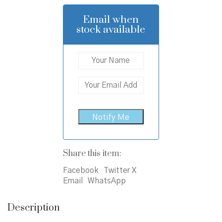
was:
is:
₹400.00.
₹360.00.
Email when
stock available
Share this item:
Facebook
Twitter X
Email
WhatsApp
Description