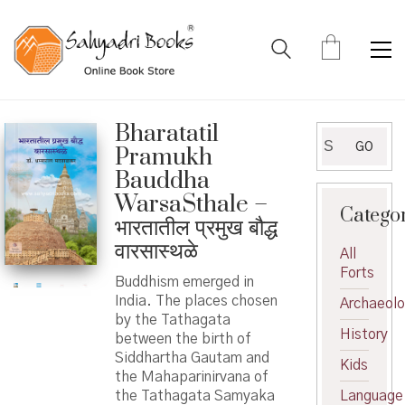
Bharatatil
Search
GO
Pramukh
for:
Bauddha
WarsaSthale –
Catego
भारतातील प्रमुख बौद्ध
वारसास्थळे
All
Forts
Buddhism emerged in
India. The places chosen
Archaeol
by the Tathagata
History
between the birth of
Siddhartha Gautam and
Kids
the Mahaparinirvana of
the Tathagata Samyaka
Language