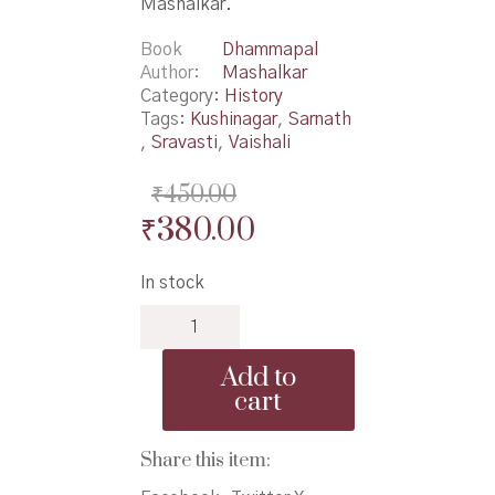
Mashalkar.
Book
Dhammapal
Author
Mashalkar
Category:
History
Tags:
Kushinagar
,
Sarnath
,
Sravasti
,
Vaishali
₹
450.00
Original
Current
₹
380.00
price
price
In stock
was:
is:
Bharatatil
₹450.00.
₹380.00.
Pramukh
Bauddha
Add to
WarsaSthale
cart
-
भारतातील
प्रमुख
Share this item:
बौद्ध