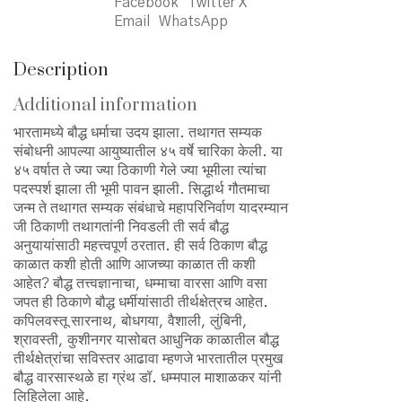
Facebook
Twitter X
वारसास्थळे
Email
WhatsApp
quantity
Description
Additional information
भारतामध्ये बौद्ध धर्माचा उदय झाला. तथागत सम्यक
संबोधनी आपल्या आयुष्यातील ४५ वर्षे चारिका केली. या
४५ वर्षात ते ज्या ज्या ठिकाणी गेले ज्या भूमीला त्यांचा
पदस्पर्श झाला ती भूमी पावन झाली. सिद्धार्थ गौतमाचा
जन्म ते तथागत सम्यक संबंधाचे महापरिनिर्वाण यादरम्यान
जी ठिकाणी तथागतांनी निवडली ती सर्व बौद्ध
अनुयायांसाठी महत्त्वपूर्ण ठरतात. ही सर्व ठिकाण बौद्ध
काळात कशी होती आणि आजच्या काळात ती कशी
आहेत? बौद्ध तत्त्वज्ञानाचा, धम्माचा वारसा आणि वसा
जपत ही ठिकाणे बौद्ध धर्मीयांसाठी तीर्थक्षेत्रच आहेत.
कपिलवस्तू सारनाथ, बोधगया, वैशाली, लुंबिनी,
श्रावस्ती, कुशीनगर यासोबत आधुनिक काळातील बौद्ध
तीर्थक्षेत्रांचा सविस्तर आढावा म्हणजे भारतातील प्रमुख
बौद्ध वारसास्थळे हा ग्रंथ डॉ. धम्मपाल माशाळकर यांनी
लिहिलेला आहे.