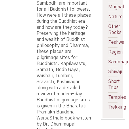
Sambodhi are important
Mughal
for all Buddhist followers.
How were all these places
Nature
during the Buddhist era
Other
and how are they today?
Books
Preserving the heritage
and wealth of Buddhist
Peshwa
philosophy and Dhamma,
these places are
Region
pilgrimage sites for
Sambhaji
Buddhists. Kapilavastu,
Sarnath, Bodh Gaya,
Shivaji
Vaishali, Lumbini,
Short
Sravasti, Kushinagar,
Trips
along with a detailed
review of modern-day
Temples
Buddhist pilgrimage sites
is given in the Bharatatil
Trekking
Pramukh Bauddha
WarsaSthale book written
by Dr. Dhammapal