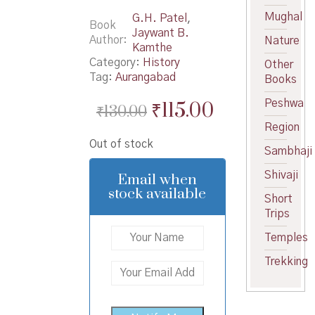
Mughal
G.H. Patel
,
Book
Jaywant B.
Author
Nature
Kamthe
Category:
History
Other
Tag:
Aurangabad
Books
Original
Current
Peshwa
₹
115.00
₹
130.00
price
price
Region
Out of stock
was:
is:
Sambhaji
₹130.00.
₹115.00.
Shivaji
Email when
stock available
Short
Trips
Temples
Trekking