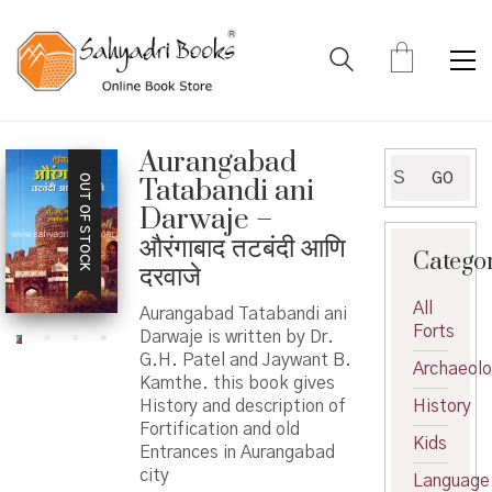
Aurangabad
Search
GO
OUT OF STOCK
Tatabandi ani
for:
Darwaje –
औरंगाबाद तटबंदी आणि
Catego
दरवाजे
All
Aurangabad Tatabandi ani
Forts
Darwaje is written by Dr.
G.H. Patel and Jaywant B.
Archaeol
Kamthe. this book gives
History and description of
History
Fortification and old
Kids
Entrances in Aurangabad
city
Language