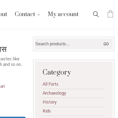
out
Contact
My account
Search
GO
ास
for:
castes like
li and so on.
Category
All Forts
ari
Archaeology
History
Kids