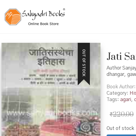
OUT OF STOCK
Jati Sa
Author Sanjay
dhangar, gawal
Book Author
Category:
Hi
Tags:
agari
,
₹
220.00
Out of stock