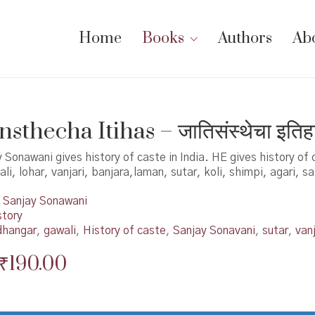
Home
Books
Authors
Ab
nsthecha Itihas – जातिसंस्थेचा इतिह
 Sonawani gives history of caste in India. HE gives history of 
i, lohar, vanjari, banjara,laman, sutar, koli, shimpi, agari, sa
Sanjay Sonawani
story
dhangar
,
gawali
,
History of caste
,
Sanjay Sonavani
,
sutar
,
vanj
Original
Current
₹
190.00
price
price
was:
is: