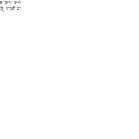
ा होत्या असे
री, साळी या