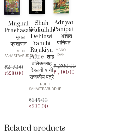
Adnyat
Shah
Mughal
Panipat
Waliullah
Prashasan
– अज्ञात
Dehlawi
– मुघल
पानिपत
Yanchi
प्रशासन
Rajakiya
MANOJ
ROHIT
DANI
Patre -शाह
SAHASTRABUDDHE
वलिउल्लाह
₹
1,300.00
₹
245.00
देहलवी यांची
₹
1,100.00
Original
₹
230.00
Original
राजकीय पत्रे
price
Current
price
Current
was:
price
ROHIT
was:
price
SAHASTRABUDDHE
₹1,300.00.
is:
₹245.00.
is:
₹1,100.00.
₹230.00.
₹
245.00
₹
230.00
Original
price
Current
was:
price
₹245.00.
is:
Related products