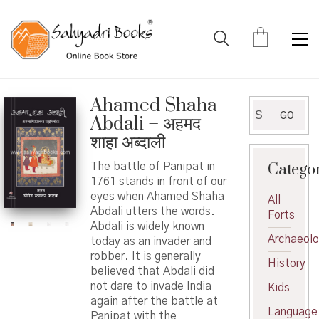
Ahamed Shaha
Search
GO
Abdali – अहमद
for:
शाहा अब्दाली
Catego
The battle of Panipat in
1761 stands in front of our
eyes when Ahamed Shaha
All
Abdali utters the words.
Forts
Abdali is widely known
Archaeol
today as an invader and
robber. It is generally
History
believed that Abdali did
not dare to invade India
Kids
again after the battle at
Language
Panipat with the