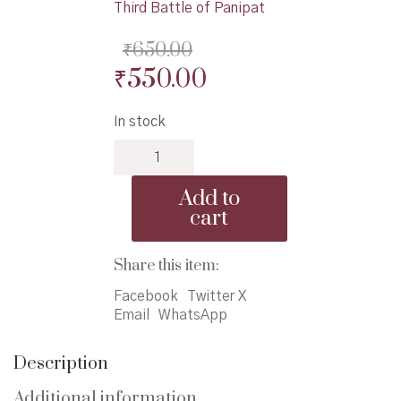
Third Battle of Panipat
₹
650.00
Original
Current
₹
550.00
price
price
In stock
was:
is:
Ahamed
₹650.00.
₹550.00.
Shaha
Abdali
Add to
-
cart
अहमद
शाहा
अब्दाली
Share this item:
quantity
Facebook
Twitter X
Email
WhatsApp
Description
Additional information