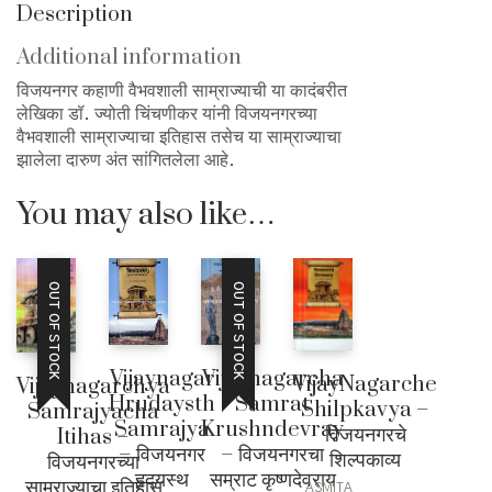
quantity
Description
Additional information
विजयनगर कहाणी वैभवशाली साम्राज्याची या कादंबरीत
लेखिका डॉ. ज्योती चिंचणीकर यांनी विजयनगरच्या
वैभवशाली साम्राज्याचा इतिहास तसेच या साम्राज्याचा
झालेला दारुण अंत सांगितलेला आहे.
You may also like…
OUT OF STOCK
OUT OF STOCK
Vijaynagar
Vijaynagarcha
VijayNagarche
Vijaynagarchya
Hrudaysth
Samrat
Shilpkavya –
Samrajyacha
Samrajya
Krushndevray
विजयनगरचे
Itihas –
– विजयनगर
– विजयनगरचा
शिल्पकाव्य
विजयनगरच्या
हृदयस्थ
सम्राट कृष्णदेवराय
साम्राज्याचा इतिहास
ASMITA