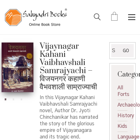
Vijaynagar
Search
GO
Kahani
for:
Vaibhavshali
Samrajyachi –
Catego
विजयनगर कहाणी
वैभवशाली साम्राज्याची
All
Forts
In this Vijaynagar Kahani
Vaibhavshali Samrajyachi
Archaeol
novel, Author Dr. Jyoti
History
Chinchanikar has narrated
the story of the glorious
Kids
empire of Vijayanagara
and its tragic end.
Language