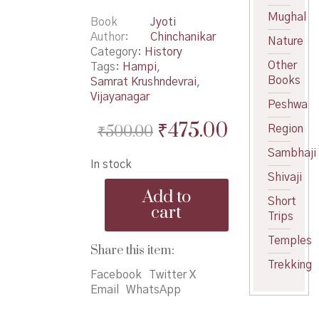
Mughal
Book
Jyoti
Author
Chinchanikar
Nature
Category:
History
Other
Tags:
Hampi
,
Books
Samrat Krushndevrai
,
Vijayanagar
Peshwa
Original
Current
₹
475.00
₹
500.00
Region
price
price
Sambhaji
In stock
was:
is:
Shivaji
Vijaynagar
₹500.00.
₹475.00.
Add to
Kahani
Short
cart
Vaibhavshali
Trips
Samrajyachi
Temples
-
Share this item:
विजयनगर
Trekking
कहाणी
Facebook
Twitter X
वैभवशाली
Email
WhatsApp
साम्राज्याची