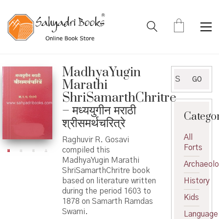
MadhyaYugin
Search
GO
Marathi
for:
ShriSamarthChritre
– मध्ययुगीन मराठी
Catego
श्रीसमर्थचरित्रे
All
Raghuvir R. Gosavi
Forts
compiled this
MadhyaYugin Marathi
Archaeol
ShriSamarthChritre book
based on literature written
History
during the period 1603 to
Kids
1878 on Samarth Ramdas
Swami.
Language