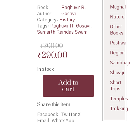
Mughal
Book
Raghuvir R.
Author
Gosavi
Nature
Category:
History
Tags:
Raghuvir R. Gosavi
,
Other
Samarth Ramdas Swami
Books
Peshwa
₹
300.00
Original
Current
₹
290.00
Region
price
price
Sambhaji
In stock
was:
is:
Shivaji
MadhyaYugin
₹300.00.
₹290.00.
Add to
Short
Marathi
cart
Trips
ShriSamarthChritre
-
Temples
मध्ययुगीन
Share this item:
मराठी
Trekking
श्रीसमर्थचरित्रे
Facebook
Twitter X
quantity
Email
WhatsApp