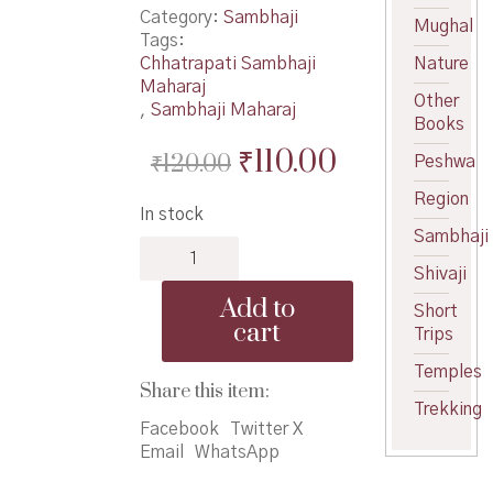
Category:
Sambhaji
Mughal
Tags:
Chhatrapati Sambhaji
Nature
Maharaj
Other
,
Sambhaji Maharaj
Books
Original
Current
₹
110.00
₹
120.00
Peshwa
price
price
Region
In stock
was:
is:
Sambhaji
Veeranche
₹120.00.
₹110.00.
Veer
Shivaji
Dharmaveer
Add to
Short
-
cart
Trips
वीरांचे
वीर
Temples
धर्मवीर
Share this item:
quantity
Trekking
Facebook
Twitter X
Email
WhatsApp