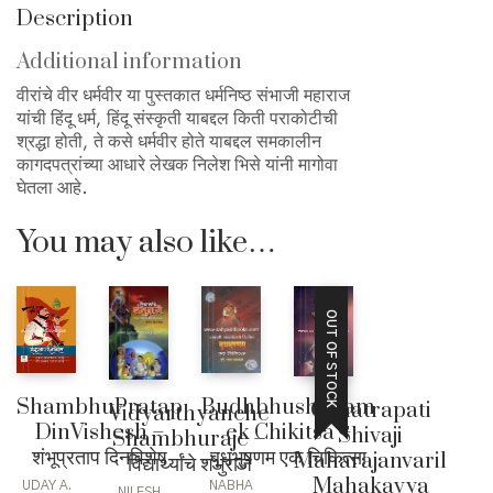
Description
Additional information
वीरांचे वीर धर्मवीर या पुस्तकात धर्मनिष्ठ संभाजी महाराज
यांची हिंदू धर्म, हिंदू संस्कृती याबद्दल किती पराकोटीची
श्रद्धा होती, ते कसे धर्मवीर होते याबद्दल समकालीन
कागदपत्रांच्या आधारे लेखक निलेश भिसे यांनी मागोवा
घेतला आहे.
You may also like…
OUT OF STOCK
ShambhuPratap
Budhbhushanam
Chhatrapati
Vidyarthyanche
DinVishesh –
ek Chikitsa –
Shivaji
Shambhuraje –
शंभूप्रताप दिनविशेष
बुधभुषणम एक चिकित्सा
Maharajanvaril
विद्यार्थ्यांचे शंभुराजे
Mahakavya
UDAY A.
NABHA
NILESH