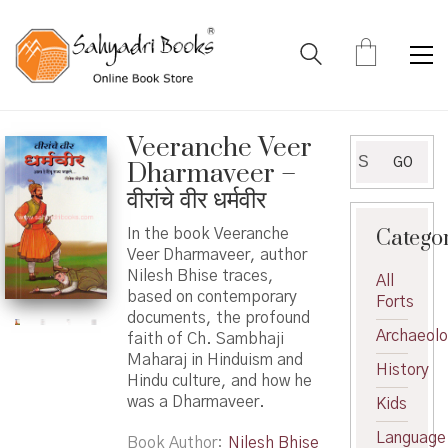
Veeranche Veer
Search
GO
Dharmaveer –
for:
वीरांचे वीर धर्मवीर
Catego
In the book Veeranche
Veer Dharmaveer, author
Nilesh Bhise traces,
All
based on contemporary
Forts
documents, the profound
Archaeol
faith of Ch. Sambhaji
Maharaj in Hinduism and
History
Hindu culture, and how he
was a Dharmaveer.
Kids
Language
Book Author
Nilesh Bhise