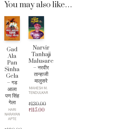
You may also like…
Narvir
Gad
Tanhaji
Ala
Malusare
Pan
– नरवीर
Sinha
तान्हाजी
Gela
मालुसरे
– गड
आला
MAHESH M.
TENDULKAR
पण सिंह
गेला
₹
130.00
₹
115.00
Original
HARI
NARAYAN
price
Current
APTE
was:
price
₹130.00.
is: