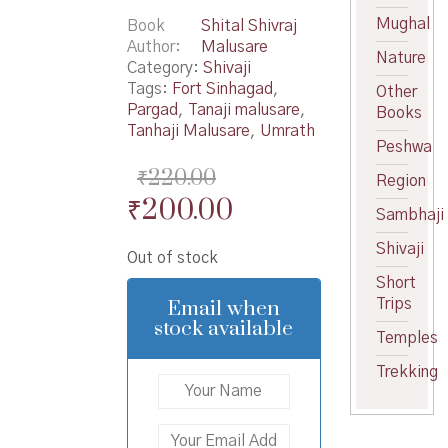
Mughal
Book
Shital Shivraj
Author
Malusare
Nature
Category:
Shivaji
Tags:
Fort Sinhagad
,
Other
Pargad
,
Tanaji malusare
,
Books
Tanhaji Malusare
,
Umrath
Peshwa
₹
220.00
Region
Original
Current
₹
200.00
Sambhaji
price
price
Shivaji
Out of stock
was:
is:
Short
₹220.00.
₹200.00.
Email when
Trips
stock available
Temples
Trekking