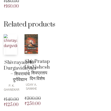
₹
180.00
₹115.00.
₹
160.00
Original
price
Current
was:
price
₹180.00.
is:
Related products
₹160.00.
ShivPratap
Shivrayanche
DinVishesh
Durgavidnyan
– शिवप्रताप
– शिवरायांचे
दिन विशेष
दुर्गविद्यान
UDAY A.
P. K.
SANKHE
GHANEKAR
₹
300.00
₹
140.00
₹
250.00
Original
₹
125.00
Original
price
Current
price
Current