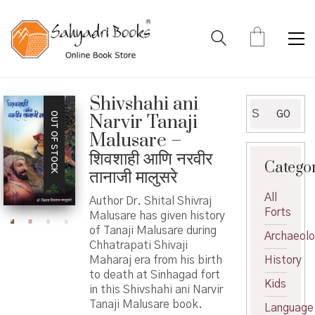
Shivshahi ani
Search
GO
OUT OF STOCK
Narvir Tanaji
for:
Malusare –
शिवशाही आणि नरवीर
Catego
तानाजी मालुसरे
All
Author Dr. Shital Shivraj
Forts
Malusare has given history
of Tanaji Malusare during
Archaeol
Chhatrapati Shivaji
Maharaj era from his birth
History
to death at Sinhagad fort
Kids
in this Shivshahi ani Narvir
Tanaji Malusare book.
Language