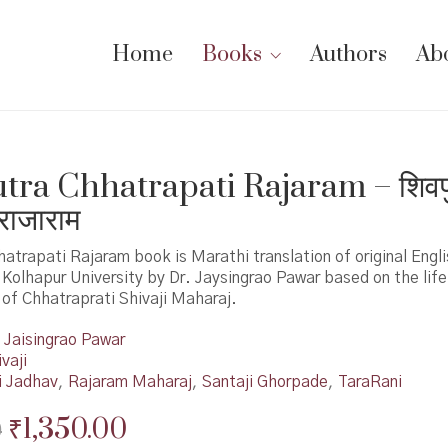
Home
Books
Authors
Ab
tra Chhatrapati Rajaram – शिवपु
राजाराम
atrapati Rajaram book is Marathi translation of original Engli
Kolhapur University by Dr. Jaysingrao Pawar based on the lif
of Chhatraprati Shivaji Maharaj.
Jaisingrao Pawar
vaji
i Jadhav
,
Rajaram Maharaj
,
Santaji Ghorpade
,
TaraRani
Original
Current
₹
1,350.00
0