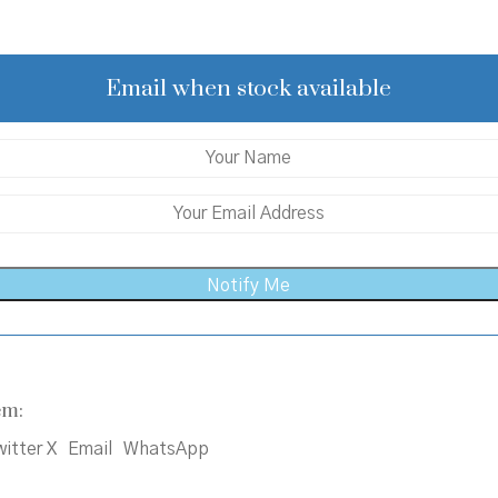
price
price
was:
is:
₹1,500.00.
₹1,350.00.
Email when stock available
em:
itter X
Email
WhatsApp