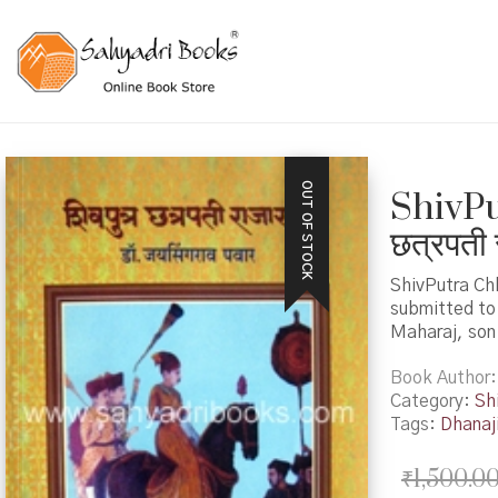
OUT OF STOCK
ShivPu
छत्रपती 
ShivPutra Chh
submitted to 
Maharaj, son 
Book Author
Category:
Shi
Tags:
Dhanaj
₹
1,500.0