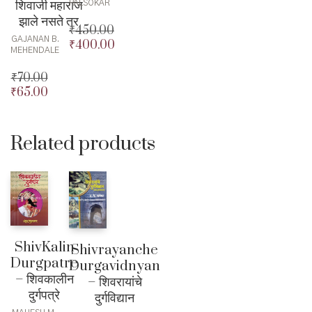
शिवाजी महाराज
PALSOKAR
झाले नसते तर
₹
450.00
GAJANAN B.
₹
400.00
Original
MEHENDALE
price
Current
was:
price
₹
70.00
₹450.00.
is:
₹
65.00
Original
Current
₹400.00.
price
price
was:
is:
₹70.00.
₹65.00.
Related products
ShivKalin
Shivrayanche
Durgpatre
Durgavidnyan
– शिवकालीन
– शिवरायांचे
दुर्गपत्रे
दुर्गविद्यान