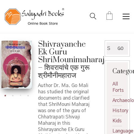
Shivrayanche
Search
GO
Ek Guru
for:
ShriMounimaharaj
– शिवरायांचे एक गुरू
Catego
श्रीमौनीमहाराज
All
Author Dr. Ma. Go Mali
Forts
has studied the original
documents and clarified
Archaeol
that ShriMouni Maharaj
was one of the guru of
History
Chhatrapati Shivaji
Kids
Maharaj in this
Shivrayanche Ek Guru
Language