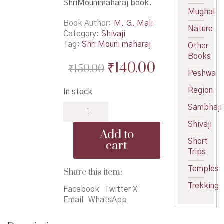
ShriMounimaharaj book.
Mughal
Book Author
M. G. Mali
Nature
Category:
Shivaji
Tag:
Shri Mouni maharaj
Other
Books
Original
Current
₹
140.00
₹
150.00
Peshwa
price
price
Region
In stock
was:
is:
Shivrayanche
Sambhaji
₹150.00.
₹140.00.
Ek
Shivaji
Guru
Add to
ShriMounimaharaj
Short
cart
-
Trips
शिवरायांचे
Temples
एक
Share this item:
गुरू
Trekking
Facebook
Twitter X
श्रीमौनीमहाराज
Email
WhatsApp
quantity