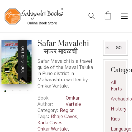
Safar Mavalchi
Search
GO
OUT OF STOCK
– सफर मावळची
for:
Safar Mavalchi is a travel
guide of the Maval Taluka
Catego
in Pune district in
Maharashtra written by
All
Omkar Vartale.
Forts
Book
Omkar
Archaeol
Author
Vartale
History
Category:
Region
Tags:
Bhaje Caves
,
Kids
Karla Caves
,
Onkar Wartale
,
Language