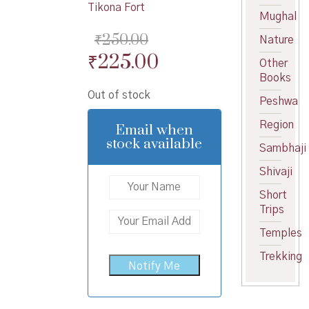
Tikona Fort
Mughal
₹
250.00
Nature
Original
Current
₹
225.00
Other
price
price
Books
Out of stock
was:
is:
Peshwa
₹250.00.
₹225.00.
Region
Email when
stock available
Sambhaji
Shivaji
Short
Trips
Temples
Trekking