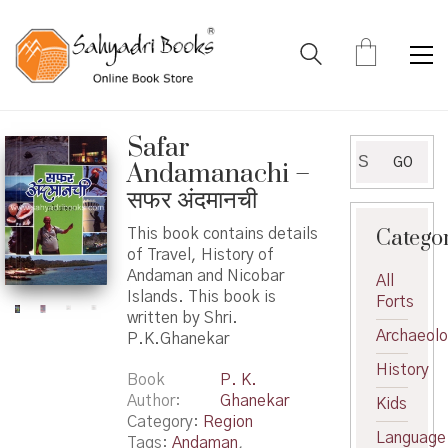
Safar
Search
GO
Andamanachi –
for:
सफर अंदमानची
Catego
This book contains details
of Travel, History of
Andaman and Nicobar
All
Islands. This book is
Forts
written by Shri.
Archaeol
P.K.Ghanekar
History
Book
P. K.
Author
Ghanekar
Kids
Category:
Region
Language
Tags:
Andaman
,