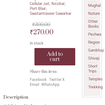
Cellular Jail
,
Nicobar
,
Mughal
Port Blair
,
Swatantraveer Sawarkar
Nature
Other
₹
300.00
Books
Original
Current
₹
270.00
Peshwa
price
price
Region
In stock
was:
is:
Safar
Sambhaji
₹300.00.
₹270.00.
Add to
Andamanachi
cart
Shivaji
-
सफर
Short
अंदमानची
Share this item:
Trips
quantity
Temples
Facebook
Twitter X
Email
WhatsApp
Trekking
Description