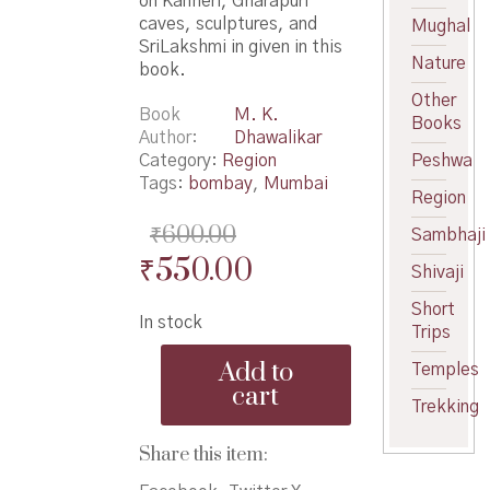
on Kanheri, Gharapuri
caves, sculptures, and
Mughal
SriLakshmi in given in this
Nature
book.
Other
Book
M. K.
Books
Author
Dhawalikar
Category:
Region
Peshwa
Tags:
bombay
,
Mumbai
Region
₹
600.00
Sambhaji
Original
Current
₹
550.00
Shivaji
price
price
Short
In stock
was:
is:
Trips
Mumbaicha
₹600.00.
₹550.00.
Add to
Temples
Vaibhavshali
cart
Warsa
Trekking
-
मुंबईचा
Share this item:
वैभवशाली