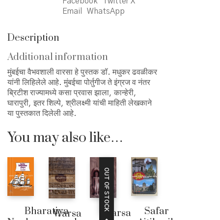
वारसा
Facebook
Twitter X
quantity
Email
WhatsApp
Description
Additional information
मुंबईचा वैभवशाली वारसा हे पुस्तक डॉ. मधुकर ढवळीकर
यांनी लिहिलेले आहे. मुंबईचा पोर्तुगीज ते इंग्रज व नंतर
ब्रिटीश राज्यामध्ये कसा प्रवास झाला, कान्हेरी,
घारापुरी, इतर शिल्पे, श्रीलक्ष्मी यांची माहिती लेखकाने
या पुस्तकात दिलेली आहे.
You may also like…
OUT OF STOCK
Bharatiya
Safar
Warsa
Warsa