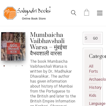
Mumbaicha
Search
GO
Vaibhavshali
for:
Warsa – मुंबईचा
वैभवशाली वारसा
Catego
The book Mumbaicha
Vaibhavshali Warsa is
All
written by Dr. Madhukar
Forts
Dhavalikar. The author
Archaeol
has given information
about history of Mumbai
History
from the Portuguese to
Kids
the British and later to the
British Empire Information
Language