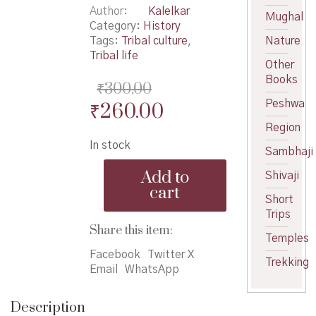
Author
Kalelkar
Mughal
Category:
History
Tags:
Tribal culture
,
Nature
Tribal life
Other
Books
₹
300.00
Peshwa
Original
Current
₹
260.00
price
price
Region
In stock
was:
is:
Sambhaji
Mumbai
₹300.00.
₹260.00.
Add to
Shivaji
Ilakhyatil
cart
Jaati
Short
-
Trips
मुंबई
Share this item:
Temples
इलाख्यातील
जाती
Facebook
Twitter X
Trekking
quantity
Email
WhatsApp
Description