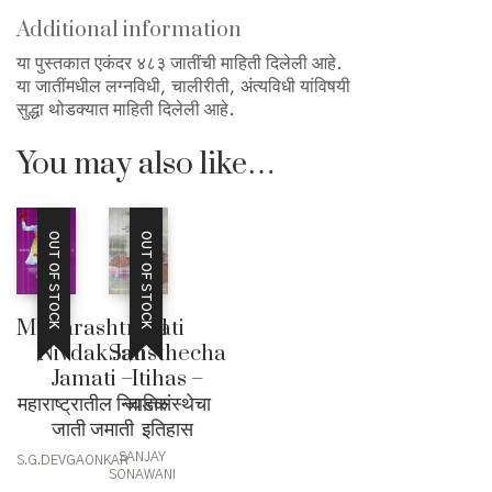
Additional information
या पुस्तकात एकंदर ४८३ जातींची माहिती दिलेली आहे.
या जातींमधील लग्नविधी, चालीरीती, अंत्यविधी यांविषयी
सुद्धा थोडक्यात माहिती दिलेली आहे.
You may also like…
OUT OF STOCK
OUT OF STOCK
Maharashtratil
Jati
Nivdak Jati
Sansthecha
Jamati –
Itihas –
महाराष्ट्रातील निवडक
जातिसंस्थेचा
जाती जमाती
इतिहास
SANJAY
S.G.DEVGAONKAR
SONAWANI