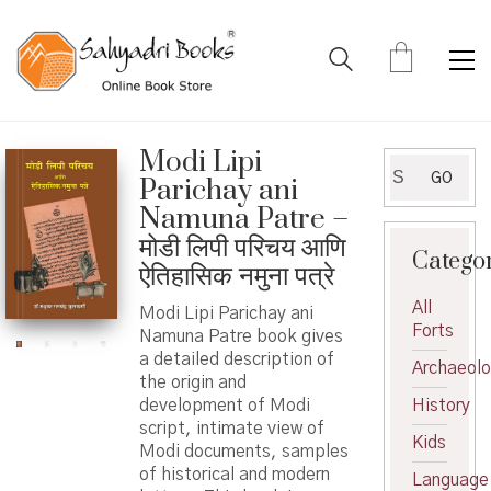
Modi Lipi
Search
GO
Parichay ani
for:
Namuna Patre –
मोडी लिपी परिचय आणि
Catego
ऐतिहासिक नमुना पत्रे
All
Modi Lipi Parichay ani
Forts
Namuna Patre book gives
a detailed description of
Archaeol
the origin and
development of Modi
History
script, intimate view of
Kids
Modi documents, samples
of historical and modern
Language