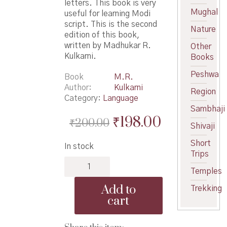
letters. This book is very
Mughal
useful for learning Modi
script. This is the second
Nature
edition of this book,
written by Madhukar R.
Other
Kulkarni.
Books
Peshwa
Book
M.R.
Author
Kulkarni
Region
Category:
Language
Sambhaji
Original
Current
₹
198.00
₹
200.00
Shivaji
price
price
Short
In stock
was:
is:
Trips
Modi
₹200.00.
₹198.00.
Temples
Lipi
Parichay
Add to
Trekking
ani
cart
Namuna
Patre
-