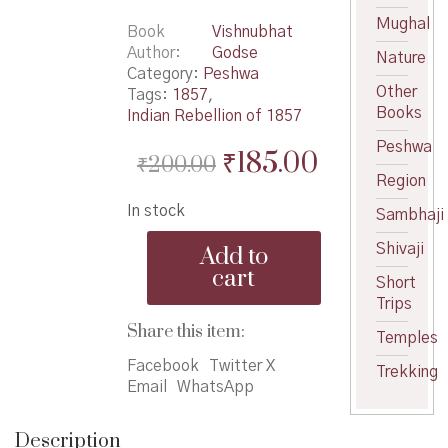
Mughal
Book
Vishnubhat
Author
Godse
Nature
Category:
Peshwa
Other
Tags:
1857
,
Books
Indian Rebellion of 1857
Peshwa
Original
Current
₹
185.00
₹
200.00
Region
price
price
In stock
Sambhaji
was:
is:
Maza
₹200.00.
₹185.00.
Shivaji
Add to
Pravas
cart
-
Short
माझा
Trips
प्रवास
Share this item:
Temples
quantity
Facebook
Twitter X
Trekking
Email
WhatsApp
Description