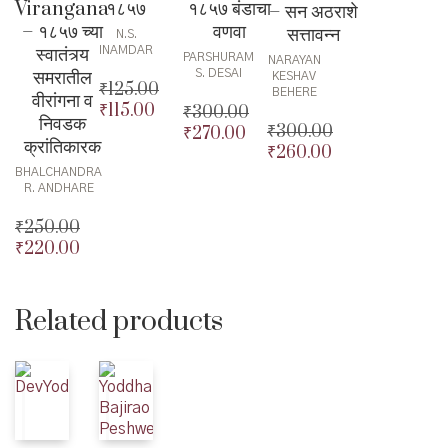
Virangana
१८५७ बंडाचा
१८५७
– सन अठराशे
– १८५७ च्या
वणवा
सत्तावन्न
N.S.
स्वातंत्र्य
INAMDAR
PARSHURAM
NARAYAN
समरातील
S. DESAI
KESHAV
₹
125.00
BEHERE
वीरांगना व
₹
115.00
₹
300.00
Original
निवडक
₹
300.00
₹
270.00
price
Current
Original
क्रांतिकारक
₹
260.00
was:
price
Original
price
Current
₹125.00.
is:
price
Current
BHALCHANDRA
was:
price
R. ANDHARE
₹115.00.
was:
price
₹300.00.
is:
₹300.00.
is:
₹270.00.
₹
250.00
₹260.00.
₹
220.00
Original
price
Current
was:
price
₹250.00.
is:
Related products
₹220.00.