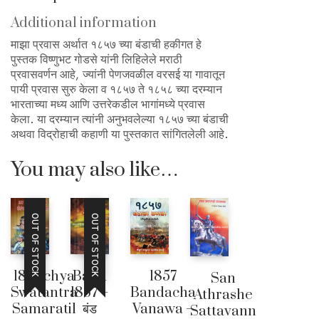
Additional information
माझा प्रवास अर्थात १८५७ च्या बंडाची हकीगत हे
पुस्तक विष्णुभट गोडसे यांनी लिहिलेले मराठी
प्रवासवर्णन आहे, ज्यांनी पेणजवळील वरसई या गावातून
पायी प्रवास सुरु केला व १८५७ ते १८५८ च्या दरम्यान
भारताच्या मध्य आणि उत्तरेकडील भागांमध्ये प्रवास
केला. या दरम्यान त्यांनी अनुभवलेल्या १८५७ च्या बंडाची
अथवा विद्रोहाची कहाणी या पुस्तकात सांगितलेली आहे.
You may also like…
OUT OF STOCK
OUT OF STOCK
1857 chya
1857
Band
San
Swatantra
Bandacha
1857 –
Athrashe
Samaratil
Vanawa –
बंड
Sattavann