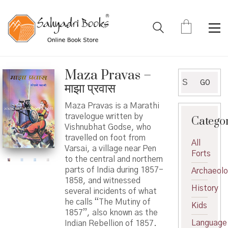
Maza Pravas –
Search
GO
माझा प्रवास
for:
Maza Pravas is a Marathi
travelogue written by
Catego
Vishnubhat Godse, who
travelled on foot from
All
Varsai, a village near Pen
Forts
to the central and northern
parts of India during 1857-
Archaeol
1858, and witnessed
History
several incidents of what
he calls “The Mutiny of
Kids
1857”, also known as the
Language
Indian Rebellion of 1857.