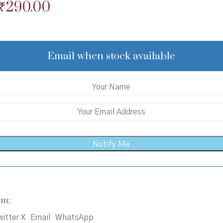
Original
Current
₹
290.00
price
price
was:
is:
₹300.00.
₹290.00.
Email when stock available
em:
itter X
Email
WhatsApp