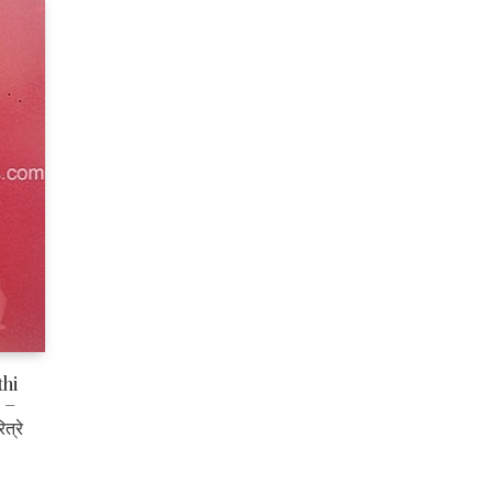
hi
 –
त्रे