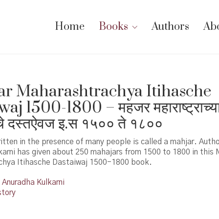
Home
Books
Authors
Ab
r Maharashtrachya Itihasche
aj 1500-1800 – महजर महाराष्ट्राच्य
चे दस्तऐवज इ.स १५०० ते १८००
ritten in the presence of many people is called a mahjar. Autho
karni has given about 250 mahajars from 1500 to 1800 in this
hya Itihasche Dastaiwaj 1500-1800 book.
Anuradha Kulkarni
story