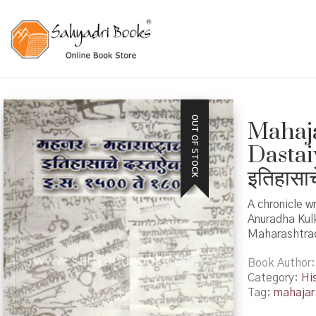
OUT OF STOCK
Mahaja
Dastaiw
इतिहासा
A chronicle w
Anuradha Kul
Maharashtrac
Book Author
Category:
Hi
Tag:
mahajar