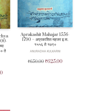
Aprakashit Mahajar 1556-
chya
1790 – अप्रकाशित महजर इ.स.
400-
१५५६ ते १७९०
्या
० ते
ANURADHA KULKARNI
₹
625.00
₹
650.00
Original
Current
price
price
was:
is:
00
Current
₹650.00.
₹625.00.
price
is:
.
₹1,780.00.