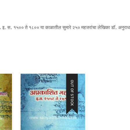
त. इ. स. १५०० ते १८०० या काळातील सुमारे २५० महजरांचा लेखिका डॉ. अनुराधा 
OUT OF STOCK