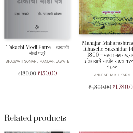
Mahajar Maharashtra
Takachi Modi Patre – टाकाची
Itihasche Sakshidar 1
मोडी पत्रे
1800 – महजर महाराष्ट्राच
इतिहासाचे साक्षीदार इ.स १४०
,
BHASWATI SOMAN
MANDAR LAWATE
१८००
₹
150.00
₹
180.00
Original
Current
ANURADHA KULKARNI
price
price
was:
is:
₹
1,780.
₹
1,800.00
Original
₹180.00.
₹150.00.
price
was:
₹1,800.00
Related products