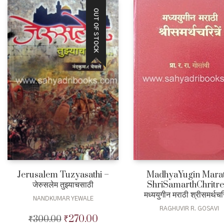
OUT OF STOCK
Jerusalem Tuzyasathi –
MadhyaYugin Marat
जेरुसलेम तुझ्याचसाठी
ShriSamarthChritre
मध्ययुगीन मराठी श्रीसमर्थचरि
NANDKUMAR YEWALE
RAGHUVIR R. GOSAVI
₹
270.00
₹
300.00
Original
Current