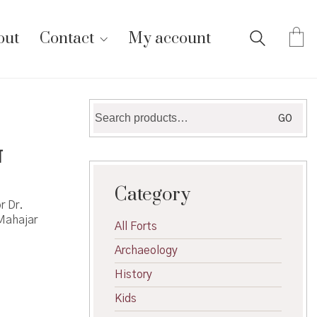
out
Contact
My account
Search
GO
for:
ा
Category
r Dr.
 Mahajar
All Forts
Archaeology
History
Kids