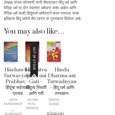
लेखक संजय सोनवणी यांनी शैवप्रधान हिंदू धर्म आणि
वैदिक धर्म या दोन स्वतंत्र धर्मधारा कशा आहेत आणि
वैदिक धर्म काही हिंदूंमध्ये धर्मांतराने कसा पसरला याचा
इतिहास हिंदू धर्माचे शैव रहस्य या पुस्तकात दिलेला आहे.
You may also like…
OUT OF STOCK
Hinduncha
Hindutva
Hindu
Sarwavyapi
Sthiti ani
Dharma ani
Prabhav –
Gati –
Tatwadnyan
हिंदूंचा सर्वव्यापी
हिंदुत्व स्थिती
– हिंदू धर्म आणि
प्रभाव
आणि गती
तत्त्वज्ञान
ARUN
SACHIN
SINDHU
KARMARKAR
PATIL-
DANGE
NEMADE
,
₹
500.00
RAVIKUMAR