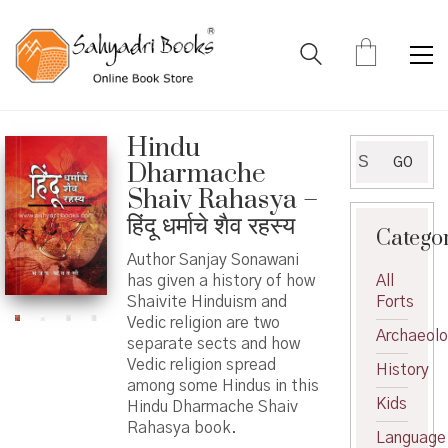
Hindu
Search
GO
Dharmache
for:
Shaiv Rahasya –
हिंदू धर्माचे शैव रहस्य
Catego
Author Sanjay Sonawani
has given a history of how
All
Shaivite Hinduism and
Forts
Vedic religion are two
Archaeol
separate sects and how
Vedic religion spread
History
among some Hindus in this
Kids
Hindu Dharmache Shaiv
Rahasya book.
Language