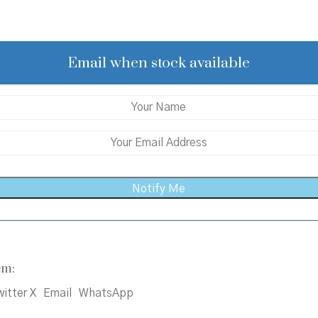
price
price
was:
is:
₹420.00.
₹380.00.
Email when stock available
em:
itter X
Email
WhatsApp