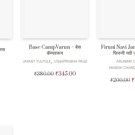
Base CampVarun – बेस
Firuni Navi J
लिस
कॅम्पवरून
फिरुनी नवी ज
,
JAYANT TULPULE
USHAPRABHA PAGE
ARUNIMA 
MANISH CHAN
Current
₹
345.00
₹
380.00
Original
Current
price
₹
price
price
₹
200.00
Or
is:
was:
is:
p
₹215.00.
₹380.00.
₹345.00.
w
₹