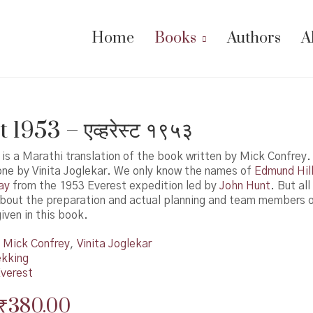
Home
Books
Authors
A
 1953 – एव्हरेस्ट १९५३
is a Marathi translation of the book written by Mick Confrey
one by Vinita Joglekar. We only know the names of
Edmund Hil
ay
from the 1953 Everest expedition led by
John Hunt
. But all
about the preparation and actual planning and team members o
iven in this book.
Mick Confrey
,
Vinita Joglekar
ekking
verest
Original
Current
₹
380.00