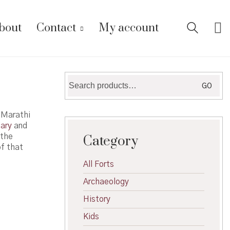
bout
Contact
My account
Search
GO
for:
. Marathi
lary
and
 the
Category
f that
All Forts
Archaeology
History
Kids