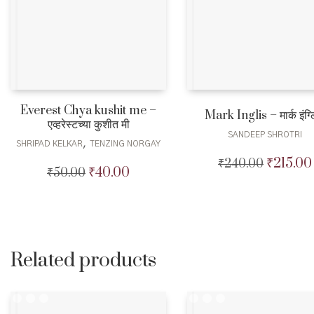
Everest Chya kushit me –
Mark Inglis – मार्क इंग्
एव्हरेस्टच्या कुशीत मी
SANDEEP SHROTRI
,
SHRIPAD KELKAR
TENZING NORGAY
₹
215.00
₹
240.00
Original
₹
40.00
₹
50.00
Original
Current
price
price
price
was:
was:
is:
₹240.00.
₹50.00.
₹40.00.
Related products