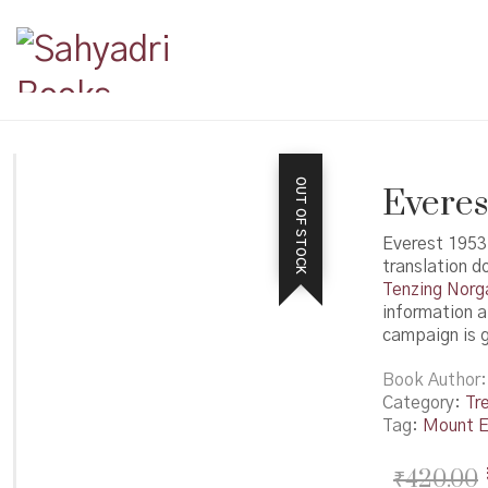
OUT OF STOCK
Everest
Everest 1953 
translation d
Tenzing Norg
information 
campaign is g
Book Author
Category:
Tr
Tag:
Mount E
₹
420.00