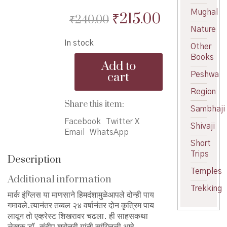
Mughal
Original
Current
₹
215.00
₹
240.00
Nature
price
price
In stock
was:
is:
Other
Books
Mark
₹240.00.
₹215.00.
Add to
Inglis
cart
Peshwa
-
मार्क
Region
इंग्लिस
Share this item:
Sambhaji
quantity
Facebook
Twitter X
Shivaji
Email
WhatsApp
Short
Trips
Description
Temples
Additional information
Trekking
मार्क इंग्लिस या माणसाने हिमदंशामुळेआपले दोन्ही पाय
गमावले.त्यानंतर तब्बल २४ वर्षानंतर दोन कृत्रिम पाय
लावून तो एव्हरेस्ट शिखरावर चढला. ही साहसकथा