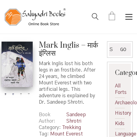
Mark Inglis – मार्क
Search
GO
इंग्लिस
for:
Mark Inglis lost his both
legs in an frostbite. After
Catego
24 years, he climbed
Mount Everest with two
All
artificial legs. This
Forts
adventure is explained by
Dr. Sandeep Shrotri.
Archaeol
History
Book
Sandeep
Author
Shrotri
Kids
Category:
Trekking
Tag:
Mount Everest
Language