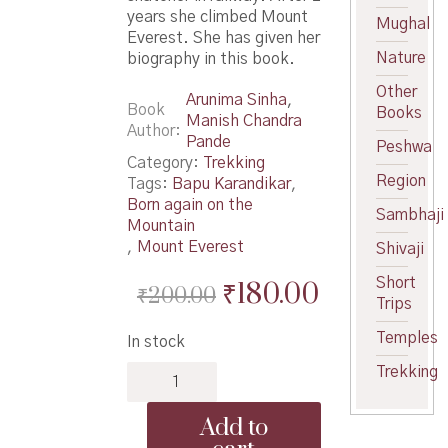
years she climbed Mount
Mughal
Everest. She has given her
Nature
biography in this book.
Other
Arunima Sinha
,
Book
Books
Manish Chandra
Author
Pande
Peshwa
Category:
Trekking
Region
Tags:
Bapu Karandikar
,
Born again on the
Sambhaji
Mountain
,
Mount Everest
Shivaji
Short
Original
Current
₹
180.00
₹
200.00
Trips
price
price
Temples
In stock
was:
is:
Firuni
Trekking
₹200.00.
₹180.00.
Navi
Janmale
Add to
Me