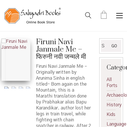
Firuni Navi
Search
GO
Janmale Me –
for:
फिरुनी नवी जन्मले मी
Catego
Firuni Navi Janmale Me –
Originally written by
Arunima Sinha in english
All
titled- Born again on the
Forts
Mountain, this is a
Archaeol
Marathi translation done
by Prabhakar alias Bapu
History
Karandikar. author lost her
legs in train travel, while
Kids
fighting with chain
Language
snatcher in railway. After 2