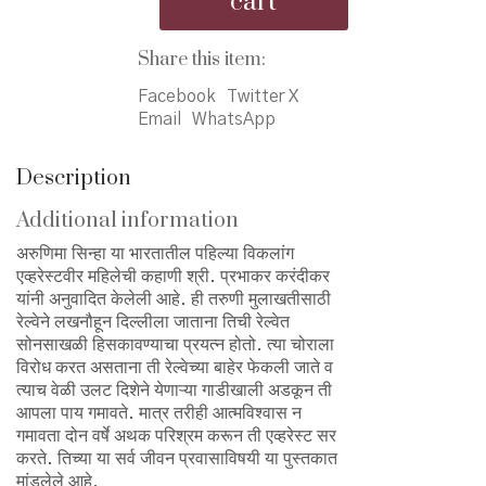
cart
-
फिरुनी
नवी
Share this item:
जन्मले
Facebook
Twitter X
मी
Email
WhatsApp
quantity
Description
Additional information
अरुणिमा सिन्हा या भारतातील पहिल्या विकलांग
एव्हरेस्टवीर महिलेची कहाणी श्री. प्रभाकर करंदीकर
यांनी अनुवादित केलेली आहे. ही तरुणी मुलाखतीसाठी
रेल्वेने लखनौहून दिल्लीला जाताना तिची रेल्वेत
सोनसाखळी हिसकावण्याचा प्रयत्न होतो. त्या चोराला
विरोध करत असताना ती रेल्वेच्या बाहेर फेकली जाते व
त्याच वेळी उलट दिशेने येणाऱ्या गाडीखाली अडकून ती
आपला पाय गमावते. मात्र तरीही आत्मविश्वास न
गमावता दोन वर्षे अथक परिश्रम करून ती एव्हरेस्ट सर
करते. तिच्या या सर्व जीवन प्रवासाविषयी या पुस्तकात
मांडलेले आहे.