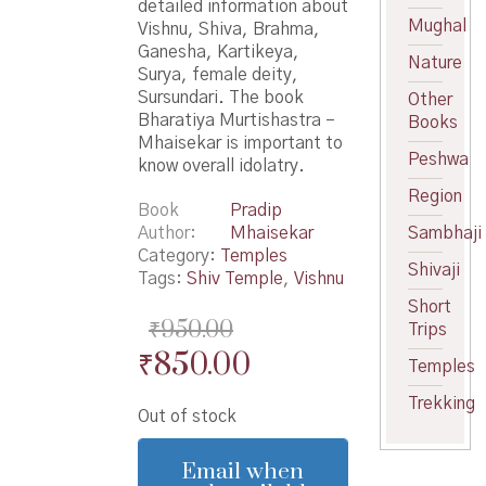
detailed information about
Mughal
Vishnu, Shiva, Brahma,
Ganesha, Kartikeya,
Nature
Surya, female deity,
Sursundari. The book
Other
Bharatiya Murtishastra –
Books
Mhaisekar is important to
Peshwa
know overall idolatry.
Region
Book
Pradip
Author
Mhaisekar
Sambhaji
Category:
Temples
Shivaji
Tags:
Shiv Temple
,
Vishnu
Short
₹
950.00
Trips
Original
Current
₹
850.00
Temples
price
price
Trekking
Out of stock
was:
is:
₹950.00.
₹850.00.
Email when