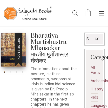
Bharatiya
Search
GO
OUT OF STOCK
Murtishastra –
for:
Mhaisekar –
भारतीय मूर्तीशास्त्र-
Catego
म्हैसेकर
All
The information about the
Forts
posture, clothing,
ornaments, weapons of
Archaeol
idols in Indian idol science
is given by Dr. Pradip
History
Mhaisekar in the first six
Kids
chapters. In the next
chapters he has given
Language