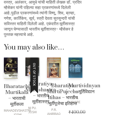
वस्त्र, अलंकार, आयुधे यांची माहिती लेखक डॉ. प्रदिप
म्हैसेकर यांनी पहिल्या सहा प्रकरणांमध्ये दिलेली
आहे.पुढील प्रकरणांमध्ये त्यांनी विष्णू, शिव, ब्रम्हा,
गणेश, कार्तिकेय, सूर्य, स्त्री देवता सुरसुन्दरी यांची
सविस्तर माहिती दिलेली आहे. एकंदरीत मूर्तीशास्त्र
जाणून घेण्यासाठी भारतीय मूर्तीशास्त्र- म्हैसेकर हे
पुस्तक महत्त्वाचे आहे.
You may also like…
OUT OF STOCK
Bharatiya
Bharatiya
Murtividnyan
Bharatachi
Murtishastra
MurtiPujecha
– मूर्तिविद्यान
Murtikala
– भारतीय
Itihas – भारतीय
– भारताची
G. H.
मूर्तीशास्त्र
मूर्तीपूजेचा इतिहास
KHARE
मूर्तीकला
NI PU.
P.R.
MAHADEVSHASTRI
₹
400.00
JOSHI
AHIRRAO
JOSHI