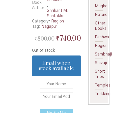
Book
,
Mughal
Author
Shrikant M.
Nature
Sontakke
Category:
Region
Other
Tag:
Nagapur
Books
Original
Current
₹
740.00
Peshwa
₹
800.00
price
price
Region
Out of stock
was:
is:
Sambhaji
₹800.00.
₹740.00.
Email when
Shivaji
stock available
Short
Trips
Temples
Trekking