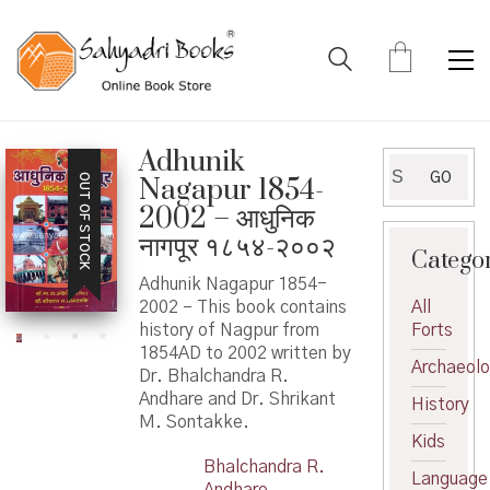
Adhunik
Search
GO
OUT OF STOCK
Nagapur 1854-
for:
2002 – आधुनिक
नागपूर १८५४-२००२
Catego
Adhunik Nagapur 1854-
2002 – This book contains
All
history of Nagpur from
Forts
1854AD to 2002 written by
Archaeol
Dr. Bhalchandra R.
Andhare and Dr. Shrikant
History
M. Sontakke.
Kids
Bhalchandra R.
Language
Andhare