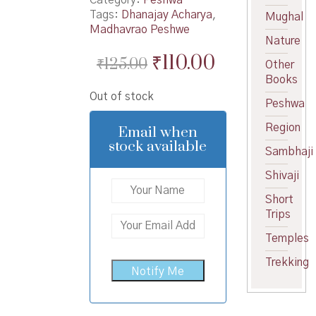
Tags:
Dhanajay Acharya
,
Mughal
Madhavrao Peshwe
Nature
Original
Current
₹
110.00
₹
125.00
Other
price
price
Books
Out of stock
was:
is:
Peshwa
₹125.00.
₹110.00.
Region
Email when
stock available
Sambhaji
Shivaji
Short
Trips
Temples
Trekking