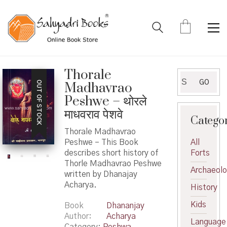
Thorale
Search
GO
OUT OF STOCK
Madhavrao
for:
Peshwe – थोरले
माधवराव पेशवे
Catego
Thorale Madhavrao
Peshwe – This Book
All
describes short history of
Forts
Thorle Madhavrao Peshwe
Archaeol
written by Dhanajay
Acharya.
History
Kids
Book
Dhananjay
Author
Acharya
Language
Category:
Peshwa