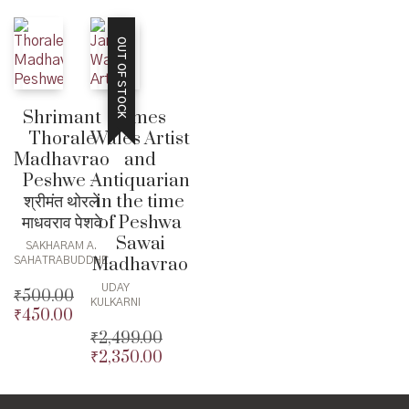
OUT OF STOCK
Shrimant
James
Thorale
Wales Artist
Madhavrao
and
Peshwe –
Antiquarian
श्रीमंत थोरले
in the time
माधवराव पेशवे
of Peshwa
Sawai
SAKHARAM A.
Madhavrao
SAHATRABUDDHE
UDAY
₹
500.00
KULKARNI
₹
450.00
Original
price
Current
₹
2,499.00
was:
price
₹
2,350.00
Original
₹500.00.
is:
price
Current
₹450.00.
was:
price