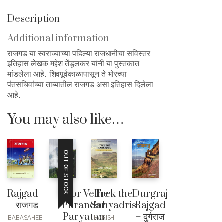
Description
Additional information
राजगड या स्वराज्याच्या पहिल्या राजधानीचा सविस्तर
इतिहास लेखक महेश तेंडूलकर यांनी या पुस्तकात
मांडलेला आहे. शिवपूर्वकाळापासून ते भोरच्या
पंतसचिवांच्या ताब्यातील राजगड असा इतिहास दिलेला
आहे.
You may also like…
OUT OF STOCK
Bhor Velhe
Trek the
Durgraj
Rajgad
Purandar
Sahyadris
Rajgad
– राजगड
Paryatan
– दुर्गराज
HARISH
BABASAHEB