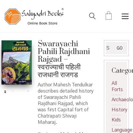
Swarayachi
Search
GO
Pahili Rajdhani
for:
Rajgad –
स्वराज्याची पहिली
Catego
राजधानी राजगड
All
Author Mahesh Tendulkar
Forts
describes detailed history
of Swarayachi Pahili
Archaeol
Rajdhani Rajgad, which
was first Capital fort of
History
Chatrapati Shivaji
Kids
Maharaj.
Language