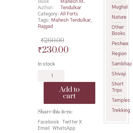
Book
Mahesh M.
Mughal
Author
Tendulkar
Category:
All Forts
Nature
Tags:
Mahesh Tendulkar
,
Rajgad
Other
Books
₹
260.00
Peshwa
Original
Current
₹
230.00
Region
price
price
Sambhaji
In stock
was:
is:
Swarayachi
Shivaji
₹260.00.
₹230.00.
Pahili
Short
Rajdhani
Add to
Trips
Rajgad
cart
-
Temples
स्वराज्याची
पहिली
Trekking
Share this item:
राजधानी
Facebook
Twitter X
राजगड
Email
WhatsApp
quantity