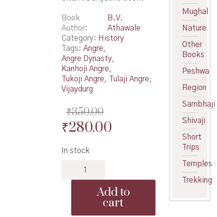
Mughal
Book
B.V.
Author
Athawale
Nature
Category:
History
Other
Tags:
Angre
,
Books
Angre Dynasty
,
Kanhoji Angre
,
Peshwa
Tukoji Angre
,
Tulaji Angre
,
Region
Vijaydurg
Sambhaji
₹
350.00
Shivaji
Original
Current
₹
280.00
Short
price
price
Trips
In stock
was:
is:
Temples
Swami
₹350.00.
₹280.00.
Dariyache
Trekking
-
Add to
स्वामी
cart
दरियाचे
quantity