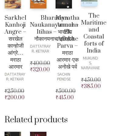
The
Sarkhel
Bharatiya
Maratha
Maritime
Kanhoji
Naukanayanacha
Armar –
and
Angre –
Itihas – भारतीय
Ek
Coastal
सरखेल
नौकानयनाचा इतिहास
Anokhe
forts of
कान्होजी
Parva –
DATTATRAY
India
आंग्रे…
मराठा
R. KETKAR
मराठा
आरमार-एक
MUKUND
₹
400.00
S.
आरमार
अनोखे पर्व
NARAVANE
₹
320.00
Original
DATTATRAY
SACHIN
price
Current
₹
450.00
R. KETKAR
PENDSE
was:
price
₹
385.00
Original
₹400.00.
is:
₹
250.00
₹
500.00
price
Current
₹320.00.
₹
200.00
₹
415.00
Original
Original
was:
price
price
Current
price
Current
₹450.00.
is:
was:
price
was:
price
₹385.00.
₹250.00.
is:
₹500.00.
is:
Related products
₹200.00.
₹415.00.