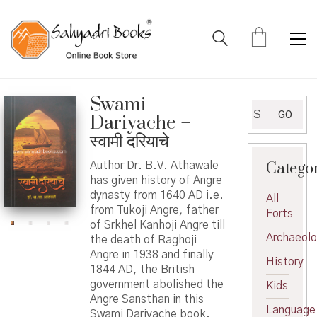
Swami
Search
GO
Dariyache –
for:
स्वामी दरियाचे
Catego
Author Dr. B.V. Athawale
has given history of Angre
dynasty from 1640 AD i.e.
All
from Tukoji Angre, father
Forts
of Srkhel Kanhoji Angre till
Archaeol
the death of Raghoji
Angre in 1938 and finally
History
1844 AD, the British
government abolished the
Kids
Angre Sansthan in this
Language
Swami Dariyache book.