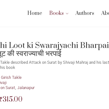
Home
Books
Authors
Ab
hi Loot ki Swarajyachi Bharpai
लूट की स्वराज्याची भरपाई
 Takle described Attack on Surat by Shivaji Mahraj and his last
this book
Girish Takle
vaji
 on Surat
,
Jalanapur
Original
Current
₹
315.00
price
price