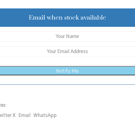
was:
is:
₹350.00.
₹315.00.
Email when stock available
em:
itter X
Email
WhatsApp