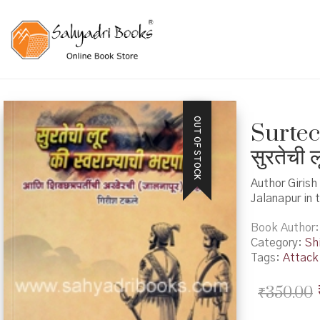
OUT OF STOCK
Surtec
सुरतेची 
Author Girish
Jalanapur in 
Book Author
Category:
Shi
Tags:
Attack
₹
350.00