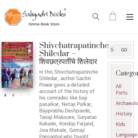
Shivchatrapatinche
Search
GO
Shiledar –
for:
शिवछत्रपतींचे शिलेदार
Catego
In this Shivchatrapatinche
Shiledar, author Sachin
Powar gives a detailed
All
account of the history of
Forts
his comrades like baji
Archaeol
pasalkar, Netaji Palkar,
Bajiprabhu Deshpande,
History
Tanaji Malusare, Suryarao
Kakade, Kondaji Farjand,
Kids
Jiva Mahale, Gomaji
Language
Pansanbal who fought