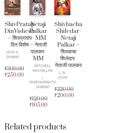
ShivPratap
Shivbacha
Netaji
DinVishesh
Shiledar-
Palkar
– शिवप्रताप
Netaji
– MM
दिन विशेष
Palkar –
– नेताजी
शिवबाचा
पालकर-
UDAY A.
शिलेदार-
MM
SANKHE
नेताजी पालकर
MITCHELL
₹
300.00
MACMILLAN
L. N.
₹
250.00
Original
,
JOSHI
price
Current
PANDHARINATH
was:
price
SAWANT
₹
220.00
₹300.00.
is:
₹
200.00
Original
₹
120.00
₹250.00.
price
Current
₹
105.00
Original
was:
price
price
Current
₹220.00.
is:
was:
price
₹200.00.
₹120.00.
is:
Related products
₹105.00.