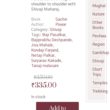
shoulder to shoulder with
Mughal
Shivaji Maharaj.
Nature
Book
Sachin
Other
Author
Powar
Books
Category:
Shivaji
Tags:
Baji Pasalkar
,
Peshwa
Bajiprabhu Deshpande
,
Region
Jiva Mahale
,
Kondaji Farjand
,
Sambhaji
Netaji Palkar
,
Suryarao Kakade
,
Shivaji
Tanaji malusare
Short
Trips
₹
350.00
Original
Current
₹
335.00
Temples
price
price
Trekking
In stock
was:
is:
Shivchatrapatinche
₹350.00.
₹335.00.
Add to
Shiledar