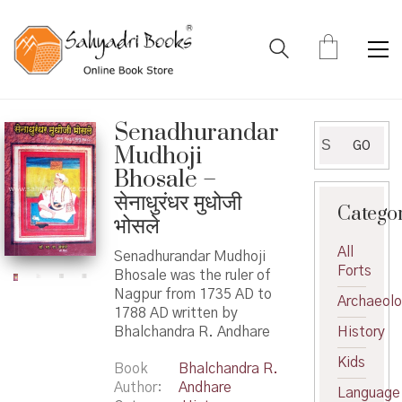
Senadhurandar
Search
GO
Mudhoji
for:
Bhosale –
सेनाधुरंधर मुधोजी
Catego
भोसले
All
Senadhurandar Mudhoji
Forts
Bhosale was the ruler of
Nagpur from 1735 AD to
Archaeol
1788 AD written by
Bhalchandra R. Andhare
History
Kids
Book
Bhalchandra R.
Author
Andhare
Language