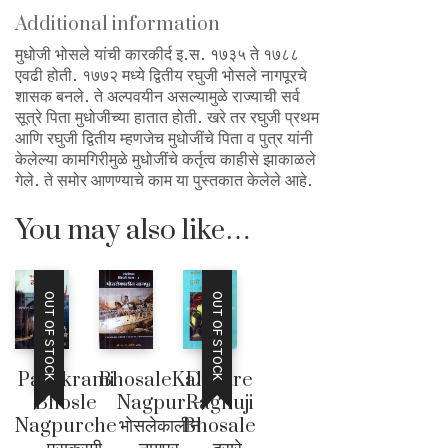
Additional information
मुधोजी भोसले यांची कारकीर्द इ.स. १७३५ ते १७८८
एवढी होती. १७७२ मध्ये द्वितीय रघुजी भोसले नागपूरचे
शासक बनले. ते अल्पवयीन असल्यामुळे राज्याची सर्व
सूत्रे पिता मुधोजीच्या हातात होती. खरे तर रघुजी प्रथम
आणि रघुजी द्वितीय म्हणजेच मुधोजींचे पिता व पुत्र यांनी
केलेल्या कामगिरीमुळे मुधोजींचे कर्तृत्व काहीसे झाकाळले
गेले. ते समोर आणण्याचे काम या पुस्तकात केलेले आहे.
You may also like…
OUT OF STOCK
OUT OF STOCK
Parakrami
BhosaleKalin
Dusare
Bhosle
Nagpur –
Raghuji
Nagpurche
भोसलेकालीन
Bhosale