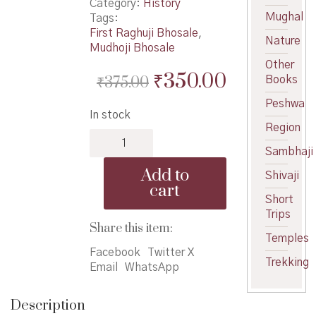
Category:
History
Mughal
Tags:
First Raghuji Bhosale
,
Nature
Mudhoji Bhosale
Other
Original
Current
₹
350.00
₹
375.00
Books
price
price
Peshwa
In stock
was:
is:
Region
Senadhurandar
₹375.00.
₹350.00.
Mudhoji
Sambhaji
Bhosale
Add to
Shivaji
-
cart
सेनाधुरंधर
Short
मुधोजी
Trips
भोसले
Share this item:
Temples
quantity
Facebook
Twitter X
Trekking
Email
WhatsApp
Description