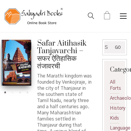
Safar Aitihasik
Search
GO
Tanjavarchi –
for:
सफर ऐतिहासिक
तंजावरची
Catego
The Marathi kingdom was
founded by Venkojiraje, in
All
the city of Thanjavur in
Forts
the southern state of
Archaeol
Tamil Nadu, nearly three
and a half centuries ago.
History
Many Maharashtrian
Kids
families settled in
Thanjavur during that
Language