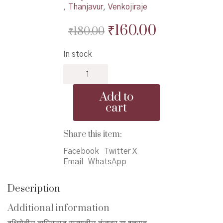
,
Thanjavur
,
Venkojiraje
Original
Current
₹
160.00
₹
180.00
price
price
In stock
was:
is:
Safar
₹180.00.
₹160.00.
Aitihasik
Tanjavarchi
Add to
-
cart
सफर
ऐतिहासिक
तंजावरची
Share this item:
quantity
Facebook
Twitter X
Email
WhatsApp
Description
Additional information