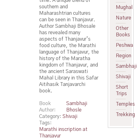
time. A unique blend of
southern and
Mughal
Maharashtrian cultures
Nature
can be seen in Thanjavur.
Author Sambhaji Bhosale
Other
has revealed many
Books
aspects of Thanjavur’s
Peshwa
food culture, the Marathi
language of Thanjavur, the
Region
history of the Maratha
kingdom of Thanjavur, and
Sambhaji
the ancient Saraswati
Shivaji
Mahal Library in this Safar
Aitihasik Tanjavarchi
Short
book.
Trips
Book
Sambhaji
Temples
Author
Bhosle
Trekking
Category:
Shivaji
Tags:
Marathi inscription at
Thanjavur