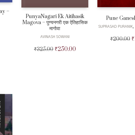
ay –
PunyaNagari Ek Aitihasik
Pune Ganesh
Magova – पुण्यनगरी एक ऐतिहासिक
SUPRASAD PURANIK
मागोवा
Current
AVINASH SOWANI
₹
₹
200.00
Or
price
p
₹
250.00
₹
325.00
Original
Current
is:
w
price
price
₹120.00.
₹
was:
is:
₹325.00.
₹250.00.
CK