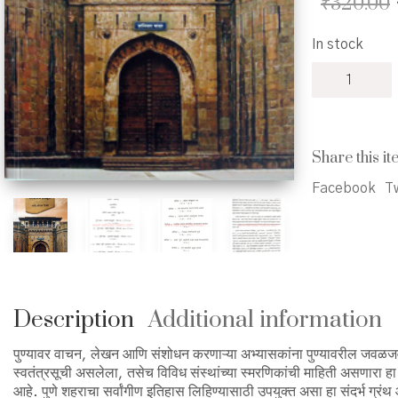
₹
320.00
In stock
Pune
Shahar
Varanatmak
GranthSuchi
-
Share this it
पुणे
शहर
Facebook
Tw
वर्णनात्मक
ग्रंथसूची
quantity
Description
Additional information
पुण्यावर वाचन, लेखन आणि संशोधन करणाऱ्या अभ्यासकांना पुण्यावरील जवळजवळ ५०
स्वतंत्रसूची असलेला, तसेच विविध संस्थांच्या स्मरणिकांची माहिती असणारा ह
आहे. पुणे शहराचा सर्वांगीण इतिहास लिहिण्यासाठी उपयुक्त असा हा संदर्भ ग्रंथ