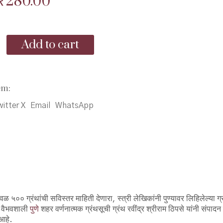
Original
Current
₹
280.00
price
price
was:
is:
Add to cart
₹320.00.
₹280.00.
em:
itter X
Email
WhatsApp
० ग्रंथांची सविस्तर माहिती देणारा, स्त्री लेखिकांनी पुण्यावर लिहिलेल्या ग्र
ा वैभवशाली
पुणे
शहर वर्णनात्मक ग्रंथसूची ग्रंथ रवींद्र श्रीराम ठिपसे यांनी संपा
 आहे.