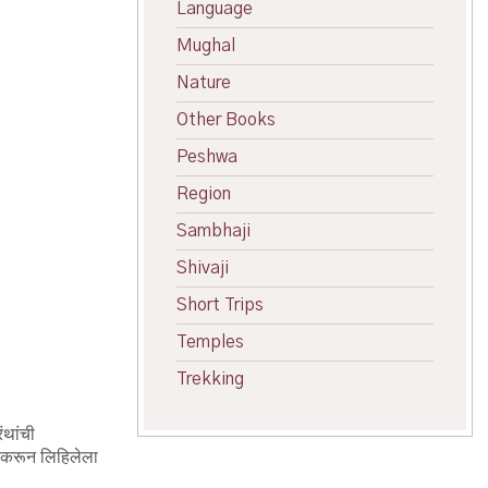
Language
Mughal
Nature
Other Books
Peshwa
Region
Sambhaji
Shivaji
Short Trips
Temples
Trekking
ंथांची
दन करून लिहिलेला