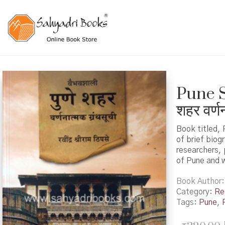
Pune S
शहर वर्ण
Book titled,
of brief biog
researchers, 
of Pune and w
Book Author
Category:
Re
Tags:
Pune
,