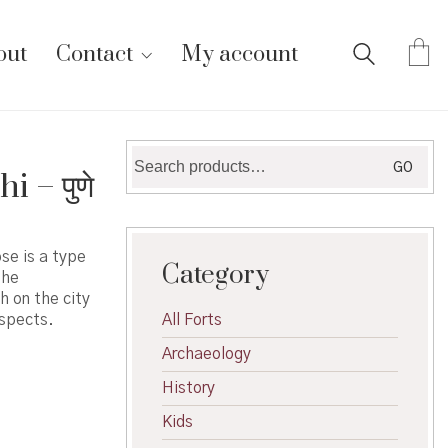
out
Contact
My account
Search
GO
 – पुणे
for:
se is a type
Category
the
h on the city
aspects.
All Forts
Archaeology
History
Kids