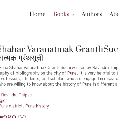
Home
Books
Authors
Ab
hahar Varanatmak GranthSuchi
नात्मक ग्रंथसूची
 Pune Shahar Varanatmak GranthSuchi written by Ravindra Thip
raphy of bibliography on the city of
Pune
. It is very helpful to 
professors, students, and scholars who are engaged in researc
ho are willing to know about the history of Pune in different 
Ravindra Thipse
gion
Pune district
,
Pune history