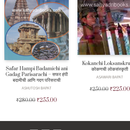
Kokanchi Loksanskru
Safar Hampi Badamichi ani
कोकणची लोकसंस्कृती
Gadag Parisarachi – सफर हंपी
ASAWARI BAPAT
बदामीची आणि गदग परिसराची
₹
225.00
₹
250.00
Original
ASHUTOSH BAPAT
price
₹
255.00
₹
280.00
Original
Current
was:
price
price
₹250.00.
was:
is:
₹280.00.
₹255.00.