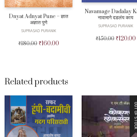
Navamage Dadalay K
Dnyat Adnyat Pune – ज्ञात
नावामागे दडलंय काय
अज्ञात पुणे
SUPRASAD PURANIK
SUPRASAD PURANIK
₹
120.00
₹
150.00
Original
₹
160.00
₹
180.00
Original
Current
price
price
price
was:
was:
is:
₹150.00.
₹180.00.
₹160.00.
Related products
OUT OF STO