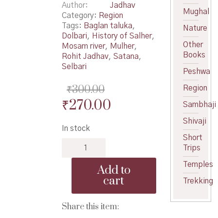
Author
Jadhav
Mughal
Category:
Region
Tags:
Baglan taluka
,
Nature
Dolbari
,
History of Salher
,
Other
Mosam river
,
Mulher
,
Books
Rohit Jadhav
,
Satana
,
Selbari
Peshwa
₹
300.00
Region
Original
Current
₹
270.00
Sambhaji
price
price
Shivaji
In stock
was:
is:
Short
Baglan
₹300.00.
₹270.00.
Trips
Desha
-
Temples
Add to
बागलाण
cart
Trekking
देशा
quantity
Share this item: