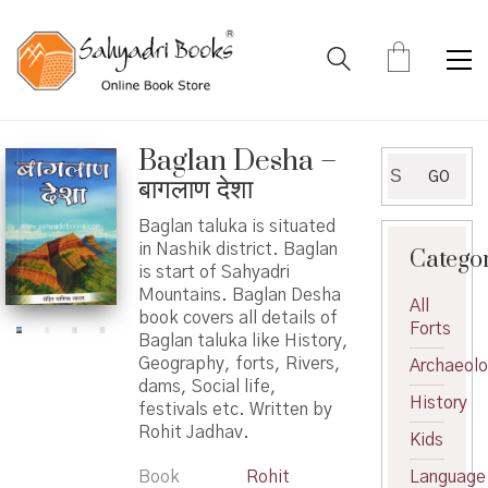
Baglan Desha –
Search
GO
बागलाण देशा
for:
Baglan taluka is situated
in Nashik district. Baglan
Catego
is start of Sahyadri
Mountains. Baglan Desha
All
book covers all details of
Forts
Baglan taluka like History,
Geography, forts, Rivers,
Archaeol
dams, Social life,
History
festivals etc. Written by
Rohit Jadhav.
Kids
Book
Rohit
Language