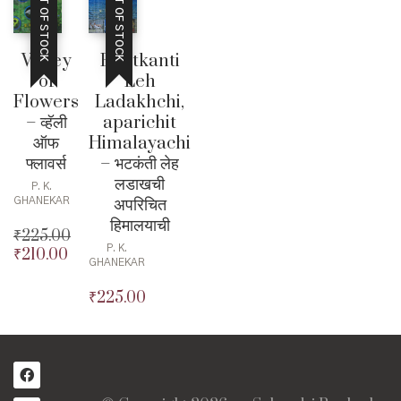
OUT OF STOCK
OUT OF STOCK
Valley
Bhatkanti
of
Leh
Flowers
Ladakhchi,
– व्हॅली
aparichit
ऑफ
Himalayachi
फ्लावर्स
– भटकंती लेह
लडाखची
P. K.
अपरिचित
GHANEKAR
हिमालयाची
₹
225.00
P. K.
₹
210.00
Original
GHANEKAR
price
Current
was:
price
₹
225.00
₹225.00.
is:
₹210.00.