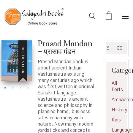
Prasad Mandan
Search
GO
OUT OF STOCK
– प्रासाद मंडन
for:
Prasad Mandan book is
about ancient Indian
Catego
Vastushastra existing
many centuries ago which
All
was first written in original
Forts
Sanskrit language.
Vastushastra is ancient
Archaeol
science and philosophy in
History
planning home, business
sites in harmony with
Kids
nature. Now many modern
Language
yardsticks and concepts