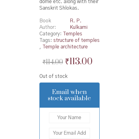
dome etc. along with their
Sanskrit Shlokas.
Book
R. P.
Author
Kulkarni
Category:
Temples
Tags:
structure of temples
,
Temple architecture
Original
Current
₹
113.00
₹
114.00
price
price
Out of stock
was:
is:
₹114.00.
₹113.00.
Email when
stock available