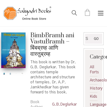
BimbBramh ani
Search
GO
VastuBramh –
for:
बिंबब्रम्ह आणि
वास्तुब्रम्ह
Catego
This book is written by Dr.
G.B. Deglurkar. This book
All
contains temple
Forts
architecture and structure
Archaeol
of temples. Dr. A.P.
Jamkhedkar has given
History
forward to this book.
Kids
Book
G.B.Deglurkar
Language
Author