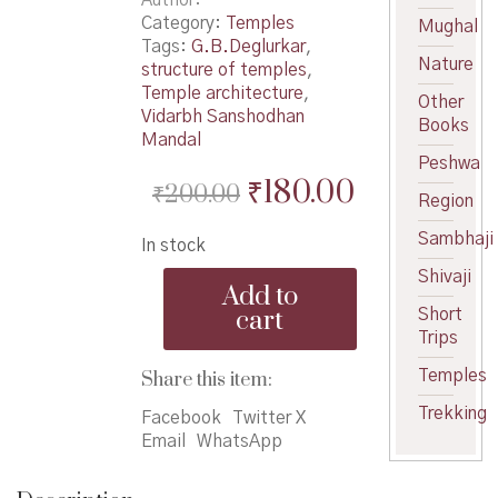
Category:
Temples
Mughal
Tags:
G.B.Deglurkar
,
Nature
structure of temples
,
Temple architecture
,
Other
Vidarbh Sanshodhan
Books
Mandal
Peshwa
Original
Current
₹
180.00
₹
200.00
Region
price
price
Sambhaji
In stock
was:
is:
Shivaji
BimbBramh
₹200.00.
₹180.00.
Add to
ani
cart
Short
VastuBramh
Trips
-
बिंबब्रम्ह
Temples
Share this item:
आणि
Trekking
वास्तुब्रम्ह
Facebook
Twitter X
quantity
Email
WhatsApp