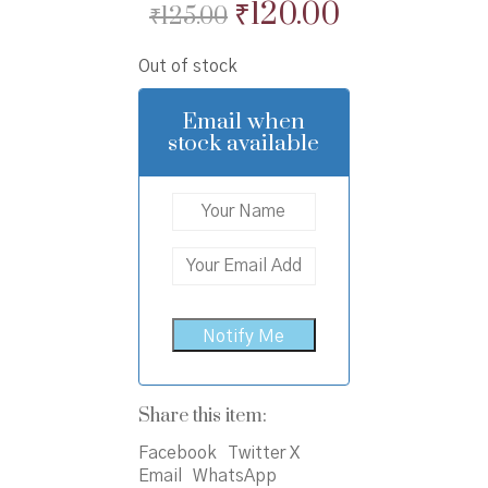
Original
Current
₹
120.00
₹
125.00
price
price
Out of stock
was:
is:
₹125.00.
₹120.00.
Email when
stock available
Share this item:
Facebook
Twitter X
Email
WhatsApp