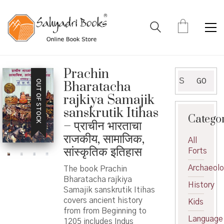
Prachin
Search
GO
OUT OF STOCK
Bharatacha
for:
rajkiya Samajik
sanskrutik Itihas
Catego
– प्राचीन भारताचा
राजकीय, सामाजिक,
All
सांस्कृतिक इतिहास
Forts
Archaeol
The book Prachin
Bharatacha rajkiya
History
Samajik sanskrutik Itihas
covers ancient history
Kids
from from Beginning to
Language
1205 includes Indus