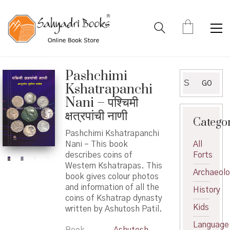
Pashchimi
Search
GO
Kshatrapanchi
for:
Nani – पश्चिमी
क्षत्रपांची नाणी
Catego
Pashchimi Kshatrapanchi
Nani – This book
All
describes coins of
Forts
Western Kshatrapas. This
Archaeol
book gives colour photos
and information of all the
History
coins of Kshatrap dynasty
Kids
written by Ashutosh Patil.
Language
Book
Ashutosh