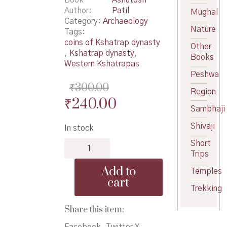
Author
Patil
Mughal
Category:
Archaeology
Nature
Tags:
coins of Kshatrap dynasty
Other
,
Kshatrap dynasty
,
Books
Western Kshatrapas
Peshwa
₹
300.00
Region
Original
Current
₹
240.00
Sambhaji
price
price
Shivaji
In stock
was:
is:
Pashchimi
Short
₹300.00.
₹240.00.
Kshatrapanchi
Trips
Nani
Add to
Temples
-
cart
पश्चिमी
Trekking
क्षत्रपांची
नाणी
Share this item:
quantity