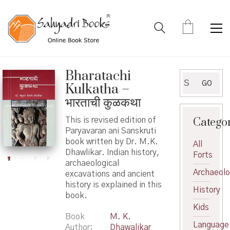
Bharatachi
Search
GO
Kulkatha –
for:
भारताची कुळकथा
Catego
This is revised edition of
Paryavaran ani Sanskruti
book written by Dr. M.K.
All
Dhawlikar. Indian history,
Forts
archaeological
Archaeol
excavations and ancient
history is explained in this
History
book.
Kids
Book
M. K.
Language
Author
Dhawalikar