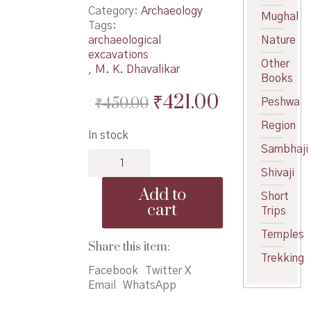
Category:
Archaeology
Mughal
Tags:
archaeological
Nature
excavations
Other
,
M. K. Dhavalikar
Books
Original
Current
₹
421.00
₹
450.00
Peshwa
price
price
Region
In stock
was:
is:
Sambhaji
Bharatachi
₹450.00.
₹421.00.
Kulkatha
Shivaji
-
Add to
Short
भारताची
cart
Trips
कुळकथा
quantity
Temples
Share this item:
Trekking
Facebook
Twitter X
Email
WhatsApp