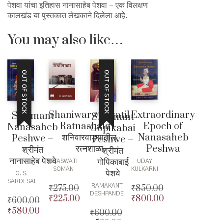
पेशवा यांचा इतिहास नानासाहेब पेशवा – एक विलक्षण
कालखंड या पुस्तकात लेखकाने दिलेला आहे.
You may also like…
OUT OF STOCK
OUT OF STOCK
Extraordinary
Shaniwarwadyatil
Shrimant
Shrimant
Epoch of
Ratnashala –
Nanasaheb
Gopikabai
Nanasaheb
शनिवारवाड्यातील
Peshwe –
Peshwe –
Peshwa
रत्नशाळा
श्रीमंत
श्रीमंत
नानासाहेब पेशवे
गोपिकाबाई
UDAY
BHASWATI
KULKARNI
SOMAN
पेशवे
G. S.
SARDESAI
RAMAKANT
₹
850.00
₹
275.00
DESHPANDE
₹
800.00
₹
225.00
Original
Original
₹
600.00
price
Current
price
Current
₹
580.00
Original
₹
600.00
was:
price
was:
price