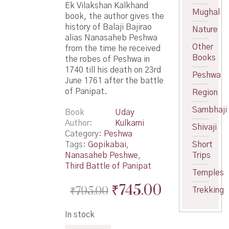
Ek Vilakshan Kalkhand
Mughal
book, the author gives the
history of Balaji Bajirao
Nature
alias Nanasaheb Peshwa
Other
from the time he received
Books
the robes of Peshwa in
1740 till his death on 23rd
Peshwa
June 1761 after the battle
of Panipat.
Region
Sambhaji
Book
Uday
Author
Kulkarni
Shivaji
Category:
Peshwa
Tags:
Gopikabai
,
Short
Nanasaheb Peshwe
,
Trips
Third Battle of Panipat
Temples
Original
Current
₹
745.00
₹
795.00
Trekking
price
price
In stock
was:
is: