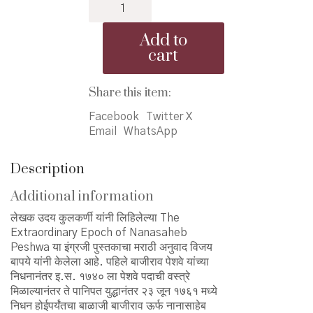
Nanasaheb
₹795.00.
₹745.00.
Peshwa
-
Add to
Ek
cart
Vilakshan
Kalkhand
-
Share this item:
नानासाहेब
Facebook
Twitter X
पेशवा
Email
WhatsApp
-
एक
विलक्षण
Description
कालखंड
quantity
Additional information
लेखक उदय कुलकर्णी यांनी लिहिलेल्या The
Extraordinary Epoch of Nanasaheb
Peshwa या इंग्रजी पुस्तकाचा मराठी अनुवाद विजय
बापये यांनी केलेला आहे. पहिले बाजीराव पेशवे यांच्या
निधनानंतर इ.स. १७४० ला पेशवे पदाची वस्त्रे
मिळाल्यानंतर ते पानिपत युद्धानंतर २३ जून १७६१ मध्ये
निधन होईपर्यंतचा बाळाजी बाजीराव ऊर्फ नानासाहेब