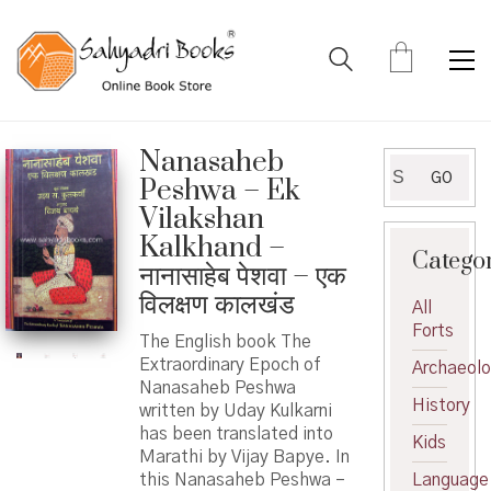
Nanasaheb
Search
GO
Peshwa – Ek
for:
Vilakshan
Kalkhand –
Catego
नानासाहेब पेशवा – एक
विलक्षण कालखंड
All
Forts
The English book The
Extraordinary Epoch of
Archaeol
Nanasaheb Peshwa
History
written by Uday Kulkarni
has been translated into
Kids
Marathi by Vijay Bapye. In
this Nanasaheb Peshwa –
Language