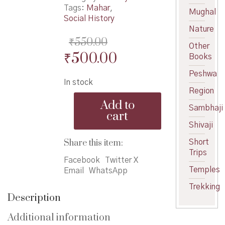
Tags:
Mahar
,
Mughal
Social History
Nature
₹
550.00
Other
Original
Current
₹
500.00
Books
price
price
Peshwa
In stock
was:
is:
Region
Musalmanpurva
₹550.00.
₹500.00.
Add to
Maharashtra
Sambhaji
cart
-
Shivaji
मुसलमानपूर्व
महाराष्ट्र
Share this item:
Short
quantity
Trips
Facebook
Twitter X
Temples
Email
WhatsApp
Trekking
Description
Additional information