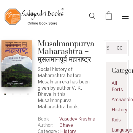
Musalmanpurva
Search
GO
Maharashtra –
for:
मुसलमानपूर्व महाराष्ट्र
Catego
Social history of
Maharashtra before
Musalmani era has been
All
given by author V. K.
Forts
Bhave in this
Archaeol
Musalmanpurva
Maharashtra book.
History
Book
Vasudev Krushna
Kids
Author
Bhave
Language
Category:
History