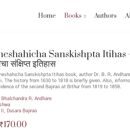
Home
Books
Authors
A
eshahicha Sanskishpta Itihas 
चा संक्षिप्त इतिहास
theshahicha Sanskishpta Itihas book, author Dr. B. R. Andhare
 The history from 1630 to 1818 is briefly given. Also, informa
idence of the second Bajirao at Bithur from 1819 to 1858.
Bhalchandra R. Andhare
shwa
II
,
Dusara Bajirao
Original
Current
₹
170.00