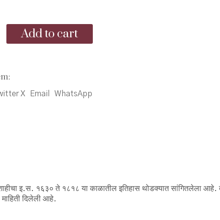
price
price
was:
is:
icha
Add to cart
₹200.00.
₹170.00.
em:
itter X
Email
WhatsApp
मराठेशाहीचा इ.स. १६३० ते १८१८ या काळातील इतिहास थोडक्यात सांगितलेला आहे. 
 माहिती दिलेली आहे.