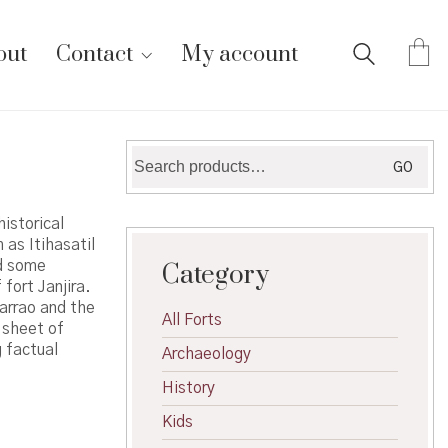
out
Contact
My account
Search
GO
for:
istorical
 as Itihasatil
ed some
Category
fort Janjira.
arrao and the
All Forts
 sheet of
 factual
Archaeology
History
Kids