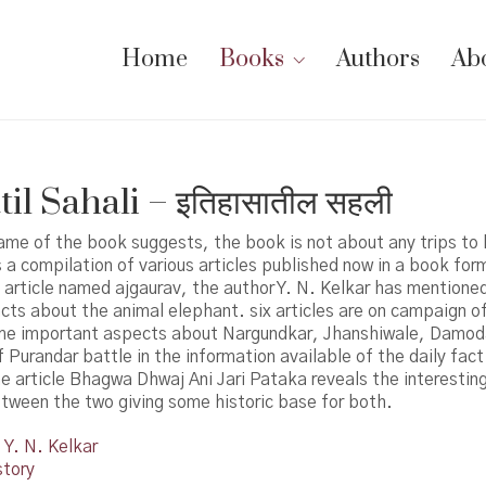
Home
Books
Authors
Ab
til Sahali – इतिहासातील सहली
ame of the book suggests, the book is not about any trips to h
s a compilation of various articles published now in a book form
e article named ajgaurav, the author Y. N. Kelkar has mention
acts about the animal elephant. six articles are on campaign of 
me important aspects about Nargundkar, Jhanshiwale, Damod
 Purandar battle in the information available of the daily fact
 article Bhagwa Dhwaj Ani Jari Pataka reveals the interesting
tween the two giving some historic base for both.
Y. N. Kelkar
story