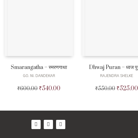
Smarangatha – स्मरणगाथा
Dhwaj Puran – ध्वज पु
GO. NI. DANDEKAR
RAJENDRA SHELKE
₹
540.00
₹
525.00
₹
600.00
Original
Current
₹
550.00
Original
price
price
price
was:
is:
was:
₹600.00.
₹540.00.
₹550.00.