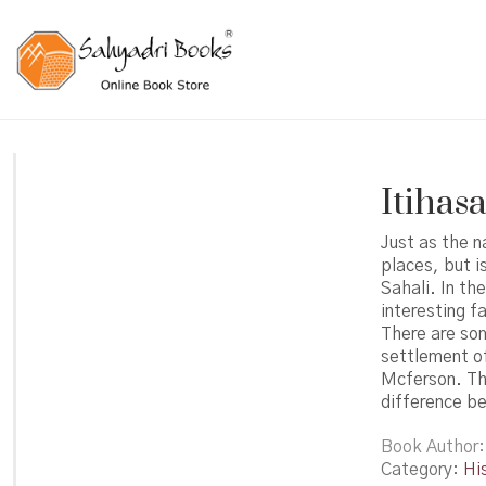
Itihasa
Just as the n
places, but i
Sahali. In th
interesting f
There are so
settlement of
Mcferson. The
difference be
Book Author
Category:
Hi