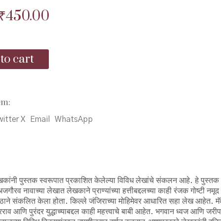
Original
Current
₹
450.00
price
price
was:
is:
to cart
₹500.00.
₹450.00.
em:
itter X
Email
WhatsApp
कांनी पुस्तक स्वरूपात प्रकाशित केलेल्या विविध लेखांचे संकलन आहे. हे पुस्तक
रव नावाच्या लेखात लेखकाने प्राण्यांच्या हत्तीबद्दलच्या काही रंजक गोष्टी नमूद
्यापीठाने संकलित केला होता. किल्ले जंजिराच्या मोहिमेवर आधारित सहा लेख आहेत. मॅक
ाव आणि पुरंदर युद्धाच्याबद्दल काही महत्त्वाचे बाबी आहेत. भगवान ध्वज आणि जरी