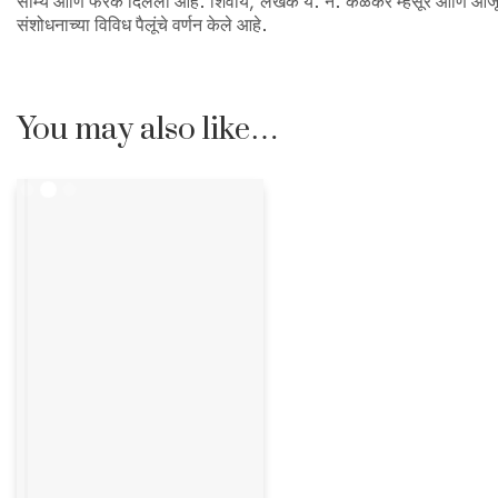
साम्य आणि फरक दिलेला आहे. शिवाय, लेखक य. न. केळकर म्हैसूर आणि आजूबा
संशोधनाच्या विविध पैलूंचे वर्णन केले आहे.
You may also like…