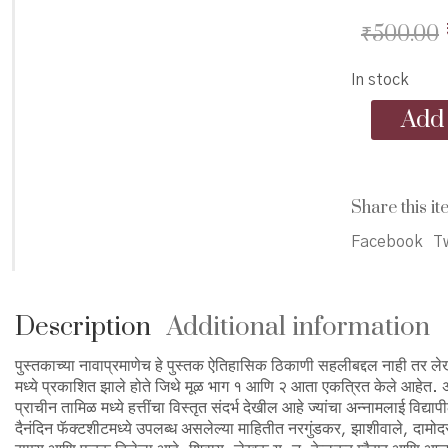
₹
500.00
In stock
Itihasatil
Add 
Sahali
-
इतिहासातील
सहली
Share this it
quantity
Facebook
Tw
Description
Additional information
पुस्तकाच्या नावाप्रमाणेच हे पुस्तक ऐतिहासिक ठिकाणी सहलीबद्दल नाही तर लेख
मध्ये प्रकाशित झाले होते जिथे मूळ भाग १ आणि २ आता एकत्रित केले आहेत. अजगौ
प्राचीन तामिळ मध्ये हत्तींचा विस्तृत संदर्भ देखील आहे ज्यांचा अन्नामलाई विद
दैनंदिन फॅक्टशीटमध्ये उपलब्ध असलेल्या माहितीत नरगुंडकर, झाशीवाले, दामोदरर