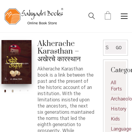
Akherache
Search
GO
Karasthan –
for:
अखेरचे कारस्थान
Catego
Akherache Karasthan
book is a link between the
past and the present of
All
the historic account of an
Forts
institution. With the
Archaeol
limitations insisted upon
the ancestors, the next
History
six generations maintained
the norms that led the
Kids
eighth generation to
Language
prosperity. While