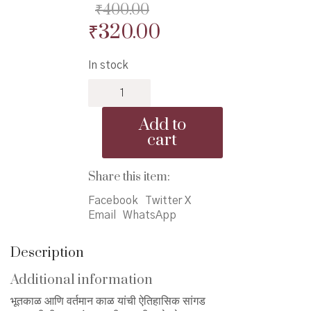
₹
400.00
Original
Current
₹
320.00
price
price
In stock
was:
is:
Akherache
₹400.00.
₹320.00.
Karasthan
-
Add to
अखेरचे
cart
कारस्थान
quantity
Share this item:
Facebook
Twitter X
Email
WhatsApp
Description
Additional information
भूतकाळ आणि वर्तमान काळ यांची ऐतिहासिक सांगड