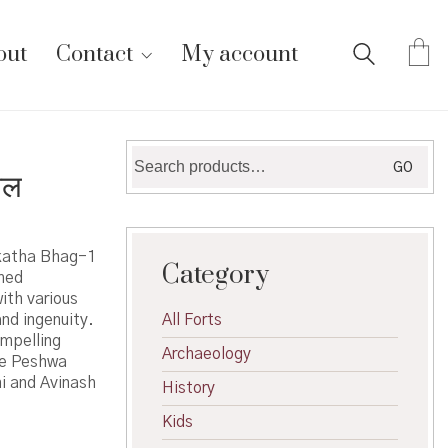
out
Contact
My account
Search
GO
ील
for:
alkatha Bhag-1
Category
rmed
ith various
and ingenuity.
All Forts
ompelling
Archaeology
he Peshwa
i and Avinash
History
Kids