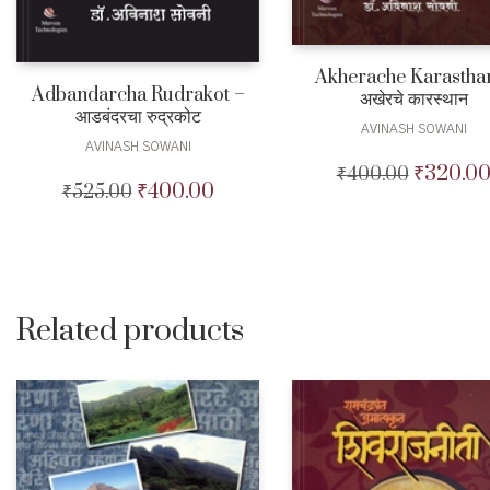
Akherache Karastha
Adbandarcha Rudrakot –
अखेरचे कारस्थान
आडबंदरचा रुद्रकोट
AVINASH SOWANI
AVINASH SOWANI
₹
320.0
₹
400.00
Original
₹
400.00
₹
525.00
Original
Current
price
price
price
was:
was:
is:
₹400.00.
₹525.00.
₹400.00.
Related products