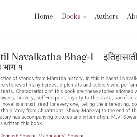
Home
Books
Authors
Ab
til Navalkatha Bhag-1 – इतिहासात
 भाग १
lection of stories from Maratha history. In this Itihasatil Nav
are stories of many heroes, diplomats and soldiers who perfo
 feats. Characteristic of this book are these stories adorned w
owess, bravery, self-respect, loyalty to the state, sacrifice 
al novel is a must-read for every one, telling the interesting, c
atha history from Chhatrapati Shivaji Maharaj to the end of t
 story has accompanying pictures and information. M.V. Sowan
s written this book.
Avinash Sowani
,
Madhukar V. Sowani