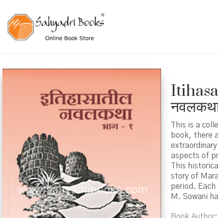
Itihasa
नवलकथा
This is a col
book, there 
extraordinary
aspects of pr
This historic
story of Mar
period. Each
M. Sowani ha
Book Author