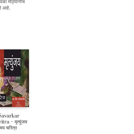
वळा मोठ्यांनीच
ले आहे.
Savarkar
a – मृत्युंजय
मय चरित्र