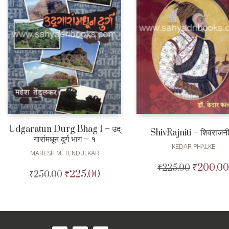
Udgaratun Durg Bhag 1 – उद्
ShivRajniti – शिवराजनी
गारांमधून दुर्ग भाग – १
KEDAR PHALKE
MAHESH M. TENDULKAR
₹
200.00
₹
225.00
Original
₹
225.00
₹
250.00
Original
Current
price
price
price
was:
was:
is:
₹225.00.
₹250.00.
₹225.00.