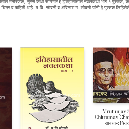
िहासातील मनोरंजक, सुरस कथा सांगणारे हे इतिहासातील नवलकथा भाग १ पुस्तक, के
से चित्र व माहिती आहे. म.वि. सोवनी व अविनाश म. सोवनी यांनी हे पुस्तक लिहिले
Mrutunjay 
Chitramay Charitr
सावरकर चित्र