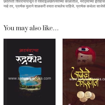
छत्रपती शिवरायांपासून ते पेशवाईअखेरपर्यंतच्या काळातील, मराठ्यांच्या इत
नव्हे तर, प्रत्येक मुलाने शाळकरी वयात वाचलेच पाहिजे. प्रत्येक कथेला साजे
You may also like…