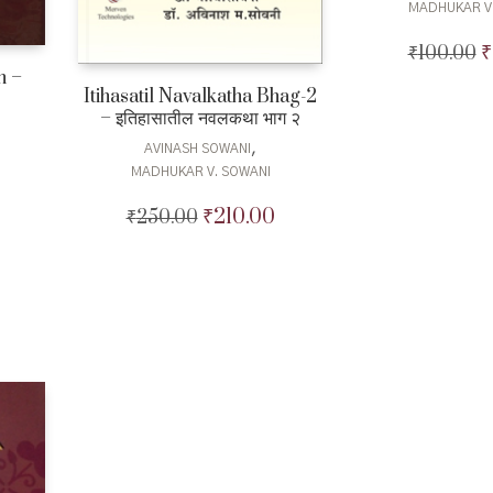
MADHUKAR V
₹
₹
100.00
O
p
n –
Itihasatil Navalkatha Bhag-2
w
– इतिहासातील नवलकथा भाग २
₹
,
AVINASH SOWANI
0
Current
MADHUKAR V. SOWANI
price
₹
210.00
₹
250.00
Original
Current
is:
price
price
₹320.00.
was:
is:
₹250.00.
₹210.00.