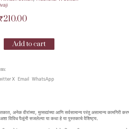
vaji
Original
Current
₹
210.00
price
price
was:
is:
Add to cart
₹250.00.
₹210.00.
em:
itter X
Email
WhatsApp
ात, अनेक वीरांच्या, मुत्सद्यांच्या आणि सर्वसामान्य परंतु असामान्य कामगिरी करणार
अशा विविध पैलूंनी सजलेल्या या कथा हे या पुस्तकाचे वैशिष्ट्य.