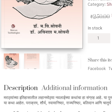
Category:
Shi
₹
250.00
In stock
Itihasatil
Navalkatha
Bhag-
1
-
Share this it
इतिहासातील
नवलकथा
Facebook
Tw
भाग
१
quantity
Description
Additional information
मराठ्यांच्या इतिहासातील लहानमोठ्या नवलाईच्या कथांचा हा संग्रह आहे. या पुस्तक
या कथा आहेत. पराक्रम, शौर्य, स्वामानिष्ठा, राज्यनिष्ठा, बलिदान आणि चातुर्य 