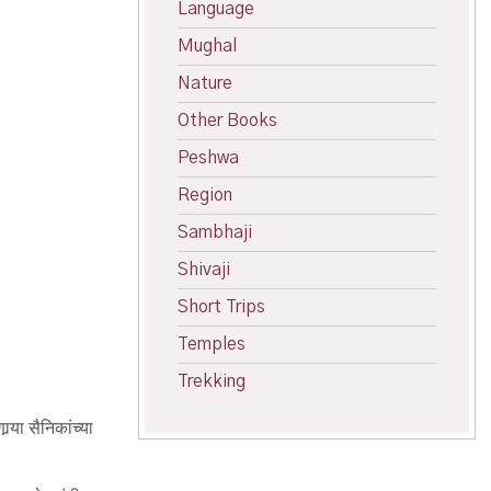
Language
Mughal
Nature
Other Books
Peshwa
Region
Sambhaji
Shivaji
Short Trips
Temples
Trekking
्‍या सैनिकांच्या