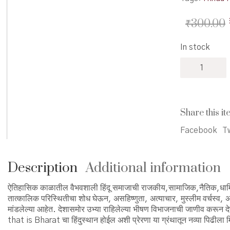
₹
300.00
In stock
Hindurashtra
Purvi
Ata
Pudhe
-
Share this it
हिंदू
राष्ट्र
Facebook
Tw
पूर्वी–
आता–
पुढे
Description
Additional information
quantity
ऐतिहासिक काळातील वैभवशाली हिंदू समाजाची राजकीय,सामाजिक,नैतिक,धार्मिक,
तात्कालिक परिस्थितीचा शोध घेऊन, असहिष्णुता, अत्याचार, मुस्लीम वर्चस्व, असहा
मांडलेल्या आहेत. देशासमोर उभ्या राहिलेल्या भीषण विभाजनाची जाणीव करून देणे
that is Bharat चा हिंदुस्थान होईल अशी प्रेरणा या ग्रंथातून नव्या पिढीला 