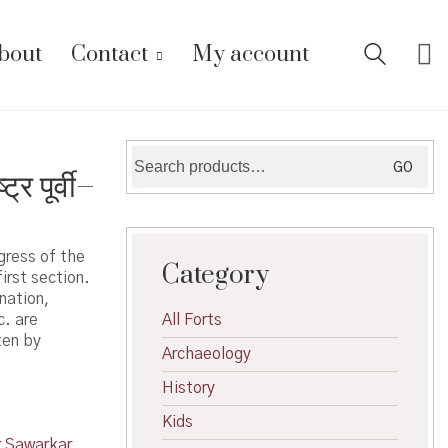
bout
Contact
My account
Search
GO
 पूर्वी–
for:
ogress of the
Category
first section.
ination,
c. are
All Forts
ten by
Archaeology
History
Kids
 Sawarkar