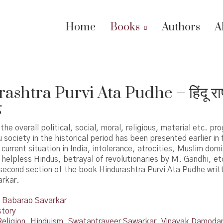
Home
Books
Authors
A
shtra Purvi Ata Pudhe – हिंदू राष्ट्र
े
he overall political, social, moral, religious, material etc. pr
 society in the historical period has been presented earlier in 
 current situation in India, intolerance, atrocities, Muslim dom
 helpless Hindus, betrayal of revolutionaries by M. Gandhi, et
second section of the book Hindurashtra Purvi Ata Pudhe writ
rkar.
Babarao Savarkar
story
eligion
,
Hinduism
,
Swatantraveer Sawarkar
,
Vinayak Damodar