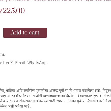
Original
Current
₹
225.00
price
price
was:
is:
Add to cart
₹300.00.
₹225.00.
em:
itter X
Email
WhatsApp
भौतिक आदि सर्वांगीण प्रगतीचा आलेख पूर्वी या विभागात मांडलेला आहे. हिंदुस
य्य हिंदूंचे धर्मांतर म.गांधीनी क्रांतिकारकांचा केलेला विश्वासघात इत्यादी गोष्
 व या भीषण संकटावर मात करण्यासाठी स्पष्ट मार्गदर्शन पुढे या विभागात केलेले आ
मिळेल अशी अपेक्षा आहे.