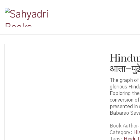
Hindura
आता–पुढ
The graph of t
glorious Hindu
Exploring the
conversion of
presented in 
Babarao Sava
Book Author
Category:
Hi
Tags:
Hindu R