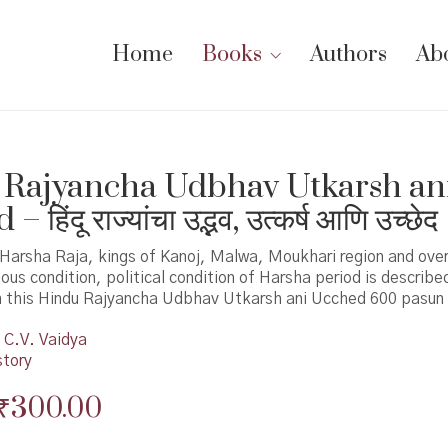
Home
Books
Authors
Ab
 Rajyancha Udbhav Utkarsh an
हिंदू राज्यांचा उद्भव, उत्कर्ष आणि उच्छेद
Harsha Raja, kings of Kanoj, Malwa, Moukhari region and overa
ious condition, political condition of Harsha period is describ
in this Hindu Rajyancha Udbhav Utkarsh ani Ucched 600 pasun
C.V. Vaidya
story
Original
Current
₹
300.00
price
price