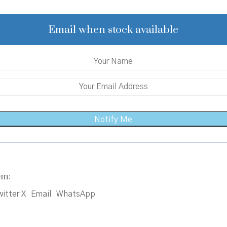
was:
is:
₹350.00.
₹300.00.
Email when stock available
em:
itter X
Email
WhatsApp