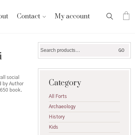
out
Contact
My account
Search
GO
i
for:
ll social
Category
ed by Author
 650 book.
All Forts
Archaeology
History
Kids