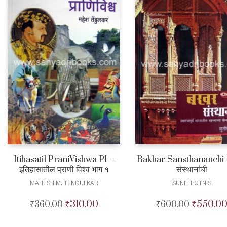
Itihasatil PraniVishwa P1 –
Bakhar Sansthananchi 
इतिहासातील प्राणी विश्व भाग १
संस्थानांची
MAHESH M. TENDULKAR
SUNIT POTNIS
₹
310.00
₹
550.0
₹
360.00
Original
Current
₹
600.00
Original
price
price
price
was:
is:
was: