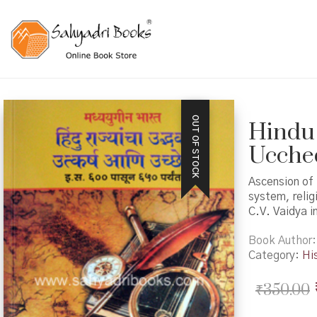
OUT OF STOCK
Hindu
Ucched – 
Ascension of 
system, relig
C.V. Vaidya 
Book Author
Category:
Hi
₹
350.00