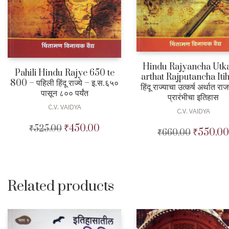
Hindu Rajyancha Utk
Pahili Hindu Rajye 650 te
arthat Rajputancha Iti
800 – पहिली हिंदू राज्ये – इ.स.६५०
हिंदू राज्याचा उत्कर्ष अर्थात राज
पासून ८०० पर्यंत
प्रारंभीचा इतिहास
C.V. VAIDYA
C.V. VAIDYA
₹
450.00
₹
525.00
Original
Current
₹
550.00
₹
660.00
Original
price
price
price
was:
is:
was:
₹525.00.
₹450.00.
₹660.00.
Related products