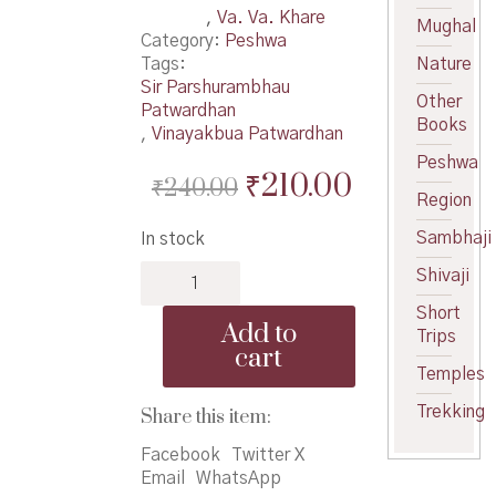
,
Va. Va. Khare
Mughal
Category:
Peshwa
Tags:
Nature
Sir Parshurambhau
Other
Patwardhan
Books
,
Vinayakbua Patwardhan
Peshwa
Original
Current
₹
210.00
₹
240.00
Region
price
price
Sambhaji
In stock
was:
is:
Harivanshachi
Shivaji
₹240.00.
₹210.00.
Bakhar
Short
-
Add to
Trips
हरिवंशाची
cart
बखर
Temples
quantity
Trekking
Share this item:
Facebook
Twitter X
Email
WhatsApp