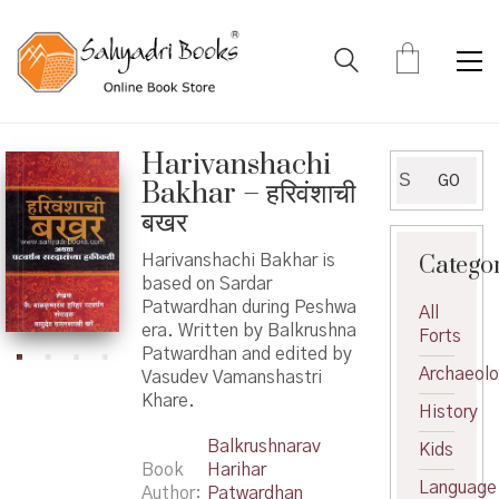
Harivanshachi
Search
GO
Bakhar – हरिवंशाची
for:
बखर
Catego
Harivanshachi Bakhar is
based on Sardar
Patwardhan during Peshwa
All
era. Written by Balkrushna
Forts
Patwardhan and edited by
Archaeol
Vasudev Vamanshastri
Khare.
History
Balkrushnarav
Kids
Book
Harihar
Language
Author
Patwardhan